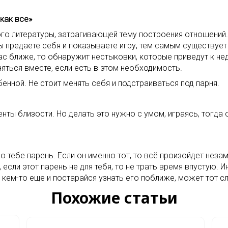
 как все»
го литературы, затрагивающей тему построения отношений.
 вы предаете себя и показываете игру, тем самым существует
ас ближе, то обнаружит нестыковки, которые приведут к не
няться вместе, если есть в этом необходимость.
енной. Не стоит менять себя и подстраиваться под парня.
ы близости. Но делать это нужно с умом, играясь, тогда о
о тебе парень. Если он именно тот, то всё произойдет незам
, если этот парень не для тебя, то не трать время впустую.
 кем-то еще и постарайся узнать его поближе, может тот 
Похожие статьи