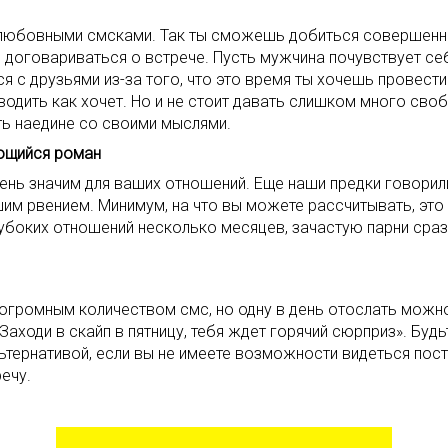
и любовными смсками. Так ты сможешь добиться совершенн
 договариваться о встрече. Пусть мужчина почувствует себ
я с друзьями из-за того, что это время ты хочешь провест
одить как хочет. Но и не стоит давать слишком много своб
ть наедине со своими мыслями.
ющийся роман
очень значим для ваших отношений. Еще наши предки говорил
м рвением. Минимум, на что вы можете рассчитывать, это то
боких отношений несколько месяцев, зачастую парни сраз
 огромным количеством смс, но одну в день отослать можно
«Заходи в скайп в пятницу, тебя ждет горячий сюрприз». Буд
альтернативой, если вы не имеете возможности видеться по
ечу.