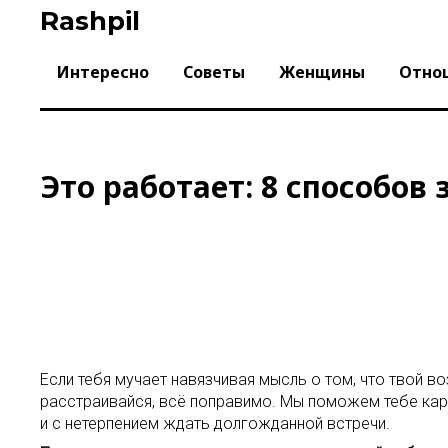
Skip
Rashpil
to
content
Интересно
Советы
Женщины
Отно
Это работает: 8 способов
Если тебя мучает навязчивая мысль о том, что твой в
расстраивайся, всё поправимо. Мы поможем тебе карди
и с нетерпением ждать долгожданной встречи.