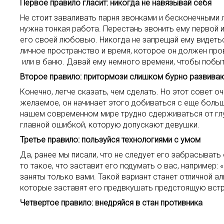
Первое правило гласит: никогда не навязывай себя
Не стоит заваливать парня звонками и бесконечным
нужна тонкая работа. Перестань звонить ему первой и
его своей любовью. Никогда не запрещай ему видетьс
личное пространство и время, которое он должен пров
или в баню. Давай ему немного времени, чтобы побы
Второе правило: притормози слишком бурно развива
Конечно, легче сказать, чем сделать. Но этот совет 
желаемое, он начинает этого добиваться с еще больши
нашем современном мире трудно сдерживаться от глу
главной ошибкой, которую допускают девушки.
Третье правило: пользуйся технологиями с умом
Да, ранее мы писали, что не следует его забрасывать
то такое, что заставит его подумать о вас, например: 
заняты только вами. Такой вариант станет отличной 
которые заставят его предвкушать предстоящую встр
Четвертое правило: внедряйся в стан противника