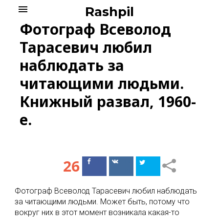
Skip
menu
Rashpil
to
Фотограф Всеволод
content
Тарасевич любил
наблюдать за
читающими людьми.
Книжный развал, 1960-
е.
26
Поделиться
Поделиться
в Facebook
ВКонтакте
Фотограф Всеволод Тарасевич любил наблюдать
за читающими людьми. Может быть, потому что
вокруг них в этот момент возникала какая-то