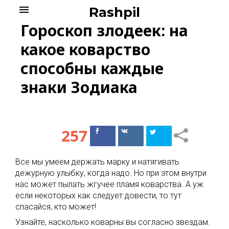
Skip
menu
Rashpil
to
Гороскоп злодеек: на
content
какое коварство
способны каждые
знаки Зодиака
257
Поделиться
Поделиться
в Facebook
ВКонтакте
Все мы умеем держать марку и натягивать
дежурную улыбку, когда надо. Но при этом внутри
нас может пылать жгучее пламя коварства. А уж
если некоторых как следует довести, то тут
спасайся, кто может!
Узнайте, насколько коварны вы согласно звездам.