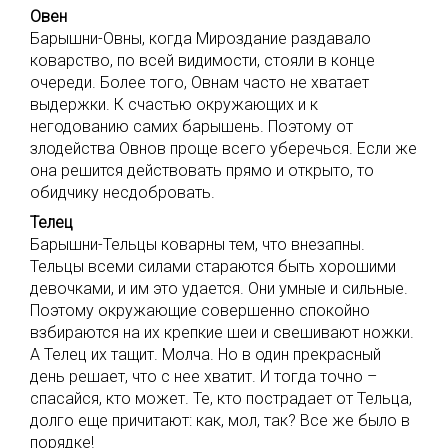
Овен
Барышни-Овны, когда Мироздание раздавало
коварство, по всей видимости, стояли в конце
очереди. Более того, Овнам часто не хватает
выдержки. К счастью окружающих и к
негодованию самих барышень. Поэтому от
злодейства Овнов проще всего уберечься. Если же
она решится действовать прямо и открыто, то
обидчику несдобровать.
Телец
Барышни-Тельцы коварны тем, что внезапны.
Тельцы всеми силами стараются быть хорошими
девочками, и им это удается. Они умные и сильные.
Поэтому окружающие совершенно спокойно
взбираются на их крепкие шеи и свешивают ножки.
А Телец их тащит. Молча. Но в один прекрасный
день решает, что с нее хватит. И тогда точно –
спасайся, кто может. Те, кто пострадает от Тельца,
долго еще причитают: как, мол, так? Все же было в
порядке!