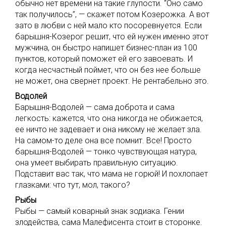
обычно нет времени на такие глупости. “Оно само
так получилось”, — скажет потом Козерожка. А вот
зато в любви с ней мало кто посоревнуется. Если
барышня-Козерог решит, что ей нужен именно этот
мужчина, он быстро напишет бизнес-план из 100
пунктов, который поможет ей его завоевать. И
когда несчастный поймет, что он без нее больше
не может, она свернет проект. Не рентабельно это.
Водолей
Барышня-Водолей — сама доброта и сама
легкость: кажется, что она никогда не обижается,
ее ничто не задевает и она никому не желает зла.
На самом-то деле она все помнит. Все! Просто
барышня-Водолей — тонко чувствующая натура,
она умеет выбирать правильную ситуацию.
Подставит вас так, что мама не горюй! И похлопает
глазками: что тут, мол, такого?
Рыбы
Рыбы — самый коварный знак зодиака. Гении
злодейства, сама Малефисента стоит в сторонке.