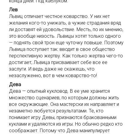
конца дней. Под каблуком.
Лев
Львиц отличает честное коварство. У них нет
желания кого-то унижать, а чужие страдания вряд
ли доставят ей удовольствие. Месть, по их мнению,
это вообще низость. Львицы хотят только одного
— поднять свой трон еще чуточку повыше. Поэтому
Львица поступает так: вводит в свое общество
перспективную жертву. Как только жертва чего-то
достигает, Львица присваивает себе все ее
заслуги. И ведь даже не скажешь, что
незаслуженно, вот в чем коварство-то!
Дева
Дева — опытный кукловод. В ее уме хранится
множество сценариев, по которым должны жить
все окружающие. Она мастерски их направляет и
незаметно любуется результатами. Те, кто
понимает игру Девы, признаются бракованными
куклами и удаляются из игры. Но обычно редко кто
соображает. Потому что Дева манипулирует