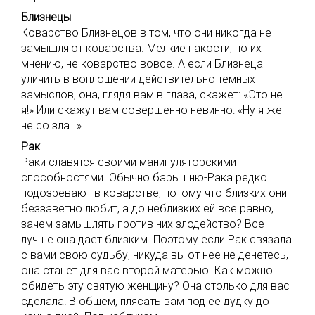
Близнецы
Коварство Близнецов в том, что они никогда не
замышляют коварства. Мелкие пакости, по их
мнению, не коварство вовсе. А если Близнеца
уличить в воплощении действительно темных
замыслов, она, глядя вам в глаза, скажет: «Это не
я!» Или скажут вам совершенно невинно: «Ну я же
не со зла…»
Рак
Раки славятся своими манипуляторскими
способностями. Обычно барышню-Рака редко
подозревают в коварстве, потому что близких они
беззаветно любит, а до неблизких ей все равно,
зачем замышлять против них злодейство? Все
лучше она дает близким. Поэтому если Рак связала
с вами свою судьбу, никуда вы от нее не денетесь,
она станет для вас второй матерью. Как можно
обидеть эту святую женщину? Она столько для вас
сделала! В общем, плясать вам под ее дудку до