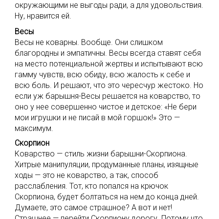
окружающими не выгоды ради, а для удовольствия.
Ну, нравится ей.
Весы
Весы не коварны. Вообще. Они слишком
благородны и эмпатичны. Весы всегда ставят себя
на место потенциальной жертвы и испытывают всю
гамму чувств, всю обиду, всю жалость к себе и
всю боль. И решают, что это чересчур жестоко. Но
если уж барышня-Весы решается на коварство, то
оно у нее совершенно чистое и детское: «Не бери
мои игрушки и не писай в мой горшок!» Это —
максимум.
Скорпион
Коварство — стиль жизни барышни-Скорпиона.
Хитрые манипуляции, продуманные планы, изящные
ходы — это не коварство, а так, способ
расслабления. Тот, кто попался на крючок
Скорпиона, будет болтаться на нем до конца дней.
Думаете, это самое страшное? А вот и нет!
Страшнее — перейти Скорпиону дорогу. Потому что