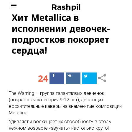
Skip
menu
Rashpil
to
Хит Metallica в
content
исполнении девочек-
подростков покоряет
сердца!
24
Поделиться
Поделиться
в Facebook
ВКонтакте
The Warning — группа талантливых девченок
(возрастная категория 9-12 лет), делающих
восхитительные каверы на знаменитые композиции
Metallica.
Удивляет и восхищает их способность в столь
нежном возрасте «звучать» настолько круто!