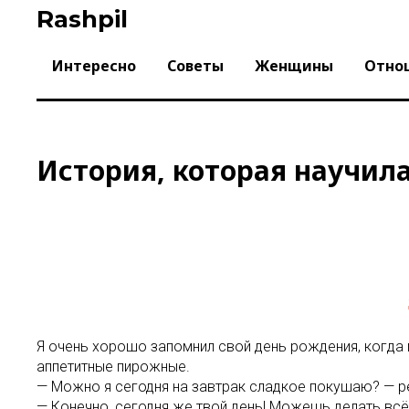
Skip
Rashpil
to
content
Интересно
Советы
Женщины
Отно
История, которая научил
Я очень хорошо запомнил свой день рождения, когда м
аппетитные пирожные.
— Можно я сегодня на завтрак сладкое покушаю? — ре
— Конечно, сегодня же твой день! Можешь делать всё,