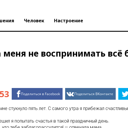
шения
Человек
Настроение
а меня не воспринимать всё 
53
Поделиться в Facebook
Поделиться ВКонтакте
не стукнуло пять лет. С самого утра я прибежал счастливы
шил я попытать счастья в такой праздничный день.
 что тебе заблагорассудится! — отвечала мама.