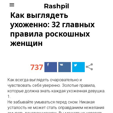
Skip
menu
Rashpil
to
Как выглядеть
content
ухоженно: 32 главных
правила роскошных
женщин
737
Поделиться
Поделиться
в Facebook
ВКонтакте
Как всегда выглядеть очаровательно и
чувствовать себя уверенно. Золотые правила,
которые должна знать каждая ухоженная девушка.
1.
Не забывайте умываться перед сном. Никакая
усталость не может стать оправданием нежелания