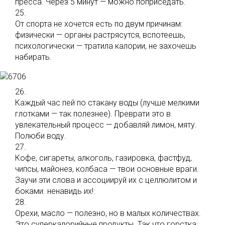
пресса. Через 5 минут — можно поприседать.
25.
От спорта не хочется есть по двум причинам:
физически — органы растрясутся, вспотеешь,
психологически — тратила калории, не захочешь
набирать.
26.
Каждый час пей по стакану воды (лучше мелкими
глотками — так полезнее). Преврати это в
увлекательный процесс — добавляй лимон, мяту.
Полюби воду.
27.
Кофе, сигареты, алкоголь, газировка, фастфуд,
чипсы, майонез, колбаса — твои основные враги.
Заучи эти слова и ассоциируй их с целлюлитом и
боками. ненавидь их!
28.
Орехи, масло — полезно, но в малых количествах.
Это суперкалорийные продукты. Так что горстка