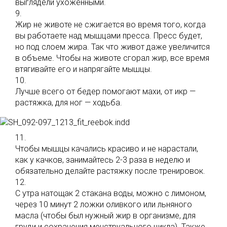
выглядели ухоженными.
9.
Жир не животе не сжигается во время того, когда
вы работаете над мышцами пресса. Пресс будет,
но под слоем жира. Так что живот даже увеличится
в объеме. Чтобы на животе сгорал жир, все время
втягивайте его и напрягайте мышцы.
10.
Лучше всего от бедер помогают махи, от икр —
растяжка, для ног — ходьба.
11.
Чтобы мышцы качались красиво и не нарастали,
как у качков, занимайтесь 2-3 раза в неделю и
обязательно делайте растяжку после тренировок.
12.
С утра натощак 2 стакана воды, можно с лимоном,
через 10 минут 2 ложки оливкого или льняного
масла (чтобы был нужный жир в организме, для
груди и сохранения менструального цикла). Также