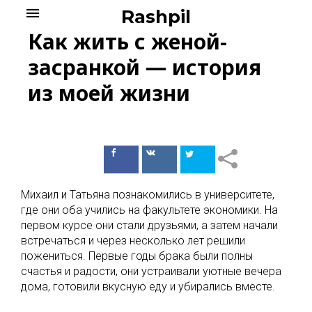
Skip
menu
Rashpil
to
Как жить с женой-
content
засранкой — история
из моей жизни
Поделиться
Поделиться
в Facebook
ВКонтакте
Михаил и Татьяна познакомились в университете,
где они оба учились на факультете экономики. На
первом курсе они стали друзьями, а затем начали
встречаться и через несколько лет решили
пожениться. Первые годы брака были полны
счастья и радости, они устраивали уютные вечера
дома, готовили вкусную еду и убирались вместе.