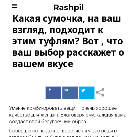
Skip
menu
Rashpil
to
Какая сумочка, на ваш
content
взгляд, подходит к
этим туфлям? Вот , что
ваш выбор расскажет о
вашем вкусе
Поделиться
Поделиться
в Facebook
ВКонтакте
Умение комбинировать вещи — очень хорошее
качество для женщин. Благодаря ему, каждая дама
создаёт свой безупречный образ.
Совершенно неважно, дорогие ли у вас вещи в