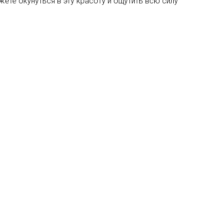
ете окунуться в эту красоту и ощутить всю силу