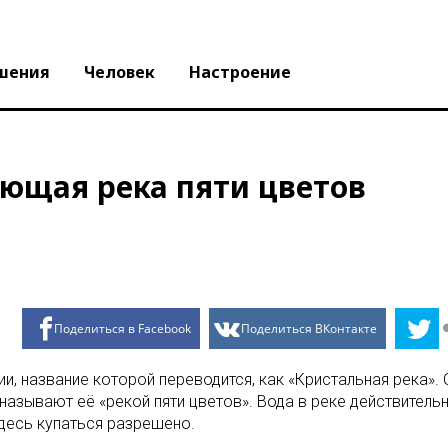
шения
Человек
Настроение
ающая река пяти цветов
Поделиться в Facebook
Поделиться ВКонтакте
ии, название которой переводится, как «Кристальная река». 
азывают её «рекой пяти цветов». Вода в реке действительно
здесь купаться разрешено.