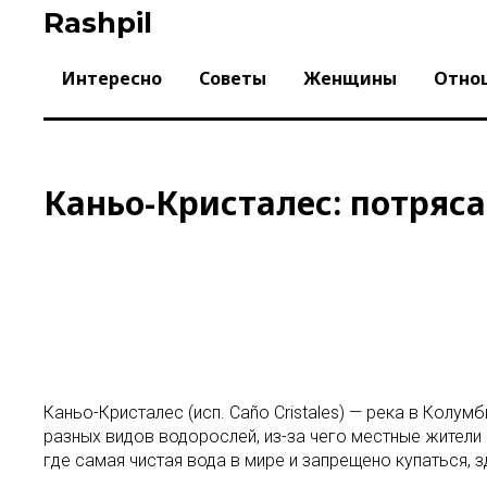
Skip
Rashpil
to
content
Интересно
Советы
Женщины
Отно
Каньо-Кристалес: потряс
Каньо-Кристалес (исп. Caño Cristales) — река в Колумб
разных видов водорослей, из-за чего местные жители н
где самая чистая вода в мире и запрещено купаться, 