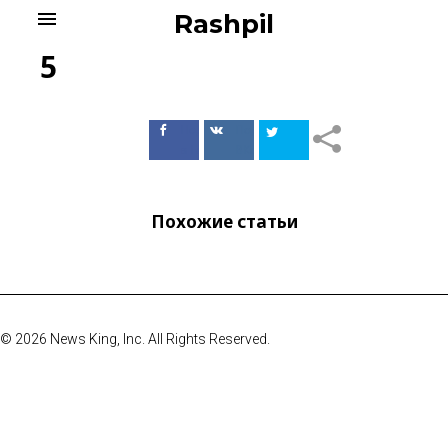
Skip
menu
Rashpil
to
content
5
Поделиться
Поделиться
в Facebook
ВКонтакте
Похожие статьи
© 2026 News King, Inc. All Rights Reserved.