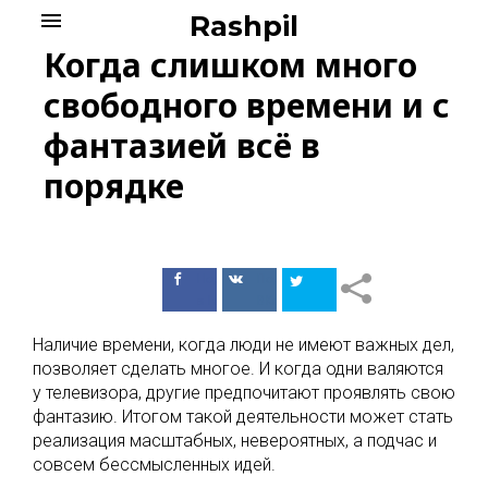
Skip
menu
Rashpil
to
Когда слишком много
content
свободного времени и с
фантазией всё в
порядке
Поделиться
Поделиться
в Facebook
ВКонтакте
Наличие времени, когда люди не имеют важных дел,
позволяет сделать многое. И когда одни валяются
у телевизора, другие предпочитают проявлять свою
фантазию. Итогом такой деятельности может стать
реализация масштабных, невероятных, а подчас и
совсем бессмысленных идей.