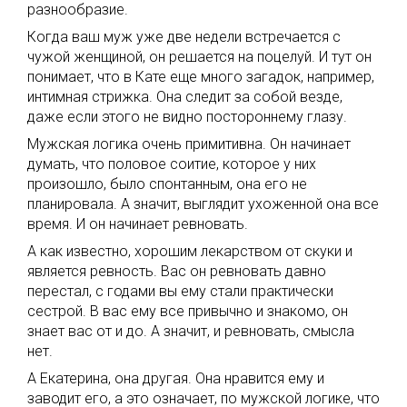
разнообразие.
Когда ваш муж уже две недели встречается с
чужой женщиной, он решается на поцелуй. И тут он
понимает, что в Кате еще много загадок, например,
интимная стрижка. Она следит за собой везде,
даже если этого не видно постороннему глазу.
Мужская логика очень примитивна. Он начинает
думать, что половое соитие, которое у них
произошло, было спонтанным, она его не
планировала. А значит, выглядит ухоженной она все
время. И он начинает ревновать.
А как известно, хорошим лекарством от скуки и
является ревность. Вас он ревновать давно
перестал, с годами вы ему стали практически
сестрой. В вас ему все привычно и знакомо, он
знает вас от и до. А значит, и ревновать, смысла
нет.
А Екатерина, она другая. Она нравится ему и
заводит его, а это означает, по мужской логике, что