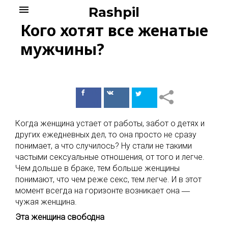
Skip
menu
Rashpil
to
Кого хотят все женатые
content
мужчины?
Поделиться
Поделиться
в Facebook
ВКонтакте
Когда женщина устает от работы, забот о детях и
других ежедневных дел, то она просто не сразу
понимает, а что случилось? Ну стали не такими
частыми сексуальные отношения, от того и легче.
Чем дольше в браке, тем больше женщины
понимают, что чем реже секс, тем легче. И в этот
момент всегда на горизонте возникает она ―
чужая женщина.
Эта женщина свободна