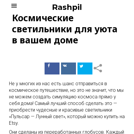
Skip
menu
Rashpil
to
Космические
content
светильники для уюта
в вашем доме
Поделиться
Поделиться
в Facebook
ВКонтакте
Не у многих из нас есть шанс отправиться в
космическое путешествие, но это не значит, что мы
не можем создать симуляцию космоса прямо у
себя дома! Самый лучший способ сделать это —
приобрести чудесные и красивые светильники
«Пульсар — Лунный свет», который можно купить на
Etsy.
Они сделаны из переработанных глобусов. Каждый