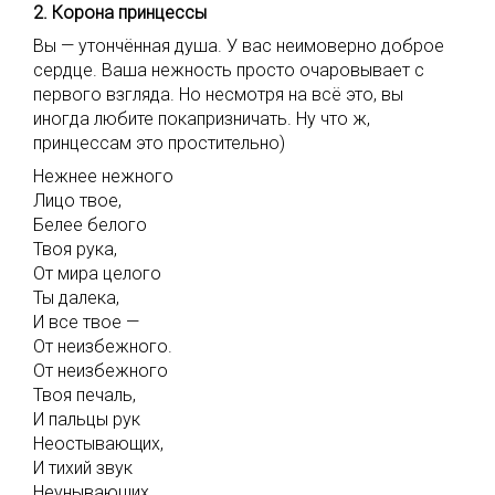
2. Корона принцессы
Вы — утончённая душа. У вас неимоверно доброе
сердце. Ваша нежность просто очаровывает с
первого взгляда. Но несмотря на всё это, вы
иногда любите покапризничать. Ну что ж,
принцессам это простительно)
Нежнее нежного
Лицо твое,
Белее белого
Твоя рука,
От мира целого
Ты далека,
И все твое —
От неизбежного.
От неизбежного
Твоя печаль,
И пальцы рук
Неостывающих,
И тихий звук
Неунывающих