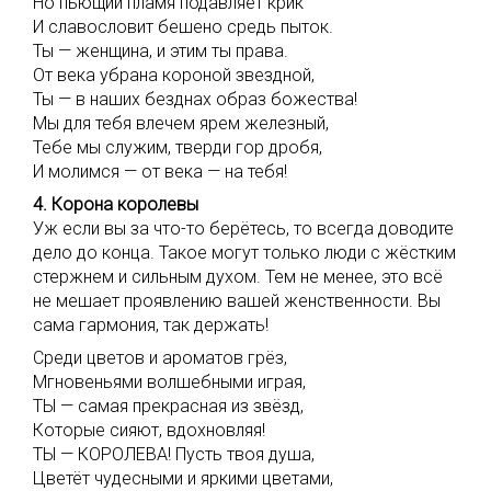
Но пьющий пламя подавляет крик
И славословит бешено средь пыток.
Ты — женщина, и этим ты права.
От века убрана короной звездной,
Ты — в наших безднах образ божества!
Мы для тебя влечем ярем железный,
Тебе мы служим, тверди гор дробя,
И молимся — от века — на тебя!
4. Корона королевы
Уж если вы за что-то берётесь, то всегда доводите
дело до конца. Такое могут только люди с жёстким
стержнем и сильным духом. Тем не менее, это всё
не мешает проявлению вашей женственности. Вы
сама гармония, так держать!
Среди цветов и ароматов грёз,
Мгновеньями волшебными играя,
ТЫ — самая прекрасная из звёзд,
Которые сияют, вдохновляя!
ТЫ — КОРОЛЕВА! Пусть твоя душа,
Цветёт чудесными и яркими цветами,