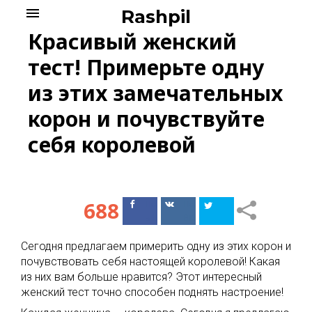
Skip
menu
Rashpil
to
Красивый женский
content
тест! Примерьте одну
из этих замечательных
корон и почувствуйте
себя королевой
688
Поделиться
Поделиться
в Facebook
ВКонтакте
Сегодня предлагаем примерить одну из этих корон и
почувствовать себя настоящей королевой! Какая
из них вам больше нравится? Этот интересный
женский тест точно способен поднять настроение!