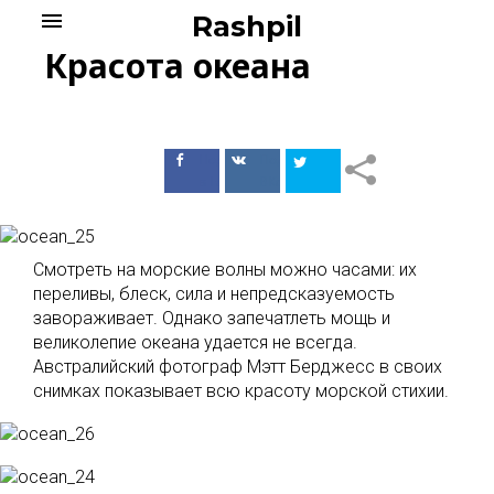
Skip
menu
Rashpil
to
Красота океана
content
Поделиться
Поделиться
в Facebook
ВКонтакте
Смотреть на морские волны можно часами: их
переливы, блеск, сила и непредсказуемость
завораживает. Однако запечатлеть мощь и
великолепие океана удается не всегда.
Австралийский фотограф Мэтт Берджесс в своих
снимках показывает всю красоту морской стихии.