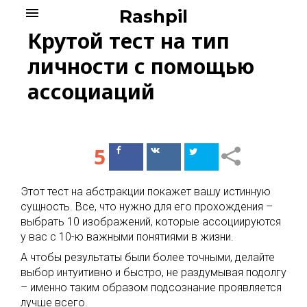
Skip
menu
Rashpil
to
Крутой тест на тип
content
личности с помощью
ассоциаций
5
Поделиться
Поделиться
в Facebook
ВКонтакте
Этот тест на абстракции покажет вашу истинную
сущность. Все, что нужно для его прохождения –
выбрать 10 изображений, которые ассоциируются
у вас с 10-ю важными понятиями в жизни.
А чтобы результаты были более точными, делайте
выбор интуитивно и быстро, не раздумывая подолгу
– именно таким образом подсознание проявляется
лучше всего.