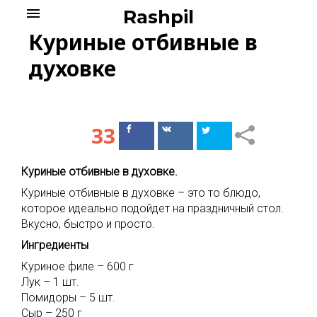
Skip
menu
Rashpil
to
Куриные отбивные в
content
духовке
33
Поделиться
Поделиться
в Facebook
ВКонтакте
Куриные отбивные в духовке.
Куриные отбивные в духовке – это то блюдо,
которое идеально подойдет на праздничный стол.
Вкусно, быстро и просто.
Ингредиенты
Куриное филе – 600 г
Лук – 1 шт.
Помидоры – 5 шт.
Сыр – 250 г