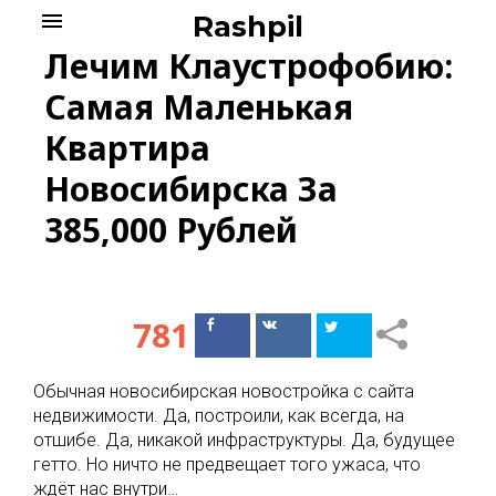
Skip
menu
Rashpil
to
Лечим Клаустрофобию:
content
Самая Маленькая
Квартира
Новосибирска За
385,000 Рублей
781
Поделиться
Поделиться
в Facebook
ВКонтакте
Обычная новосибирская новостройка с сайта
недвижимости. Да, построили, как всегда, на
отшибе. Да, никакой инфраструктуры. Да, будущее
гетто. Но ничто не предвещает того ужаса, что
ждёт нас внутри…