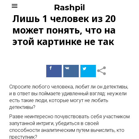
Skip
menu
Rashpil
to
Лишь 1 человек из 20
content
может понять, что на
этой картинке не так
Поделиться
Поделиться
в Facebook
ВКонтакте
Спросите любого человека, любит ли он детективы,
и в ответ вы поймаете удивленный взгляд: неужели
есть такие люди, которые могут не любить
детективы?
Разве неинтересно почувствовать себя участником
запутанной интриги, убедиться в своей
способности аналитическим путем вычислить, кто
преступник?