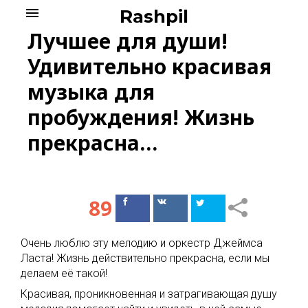
Skip
menu
Rashpil
to
Лучшее для души!
content
Удивительно красивая
музыка для
пробуждения! Жизнь
прекрасна…
89
Поделиться
Поделиться
в Facebook
ВКонтакте
Очень люблю эту мелодию и оркестр Джеймса
Ласта! Жизнь действительно прекрасна, если мы
делаем её такой!
Красивая, проникновенная и затрагивающая душу