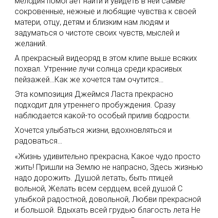
мелодия помогает найти и увидеть в ней самые
сокровенные, нежные и любящие чувства к своей
матери, отцу, детям и близким нам людям и
задуматься о чистоте своих чувств, мыслей и
желаний.
А прекрасный видеоряд в этом клипе выше всяких
похвал. Утренние лучи солнца среди красивых
пейзажей…Как же хочется там очутится…
Эта композиция Джеймся Ласта прекрасно
подходит для утреннего пробуждения. Сразу
наблюдается какой-то особый прилив бодрости.
Хочется улыбаться жизни, вдохновляться и
радоваться…
«Жизнь удивительно прекрасна, Какое чудо просто
жить! Пришли на Землю не напрасно, Здесь жизнью
надо дорожить. Душой летать, быть птицей
вольной, Желать всем сердцем, всей душой С
улыбкой радостной, довольной, Любви прекрасной
и большой. Вдыхать всей грудью благость лета Не