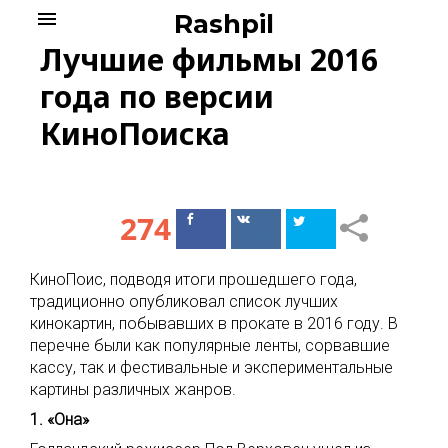
Skip
menu
Rashpil
to
Лучшие фильмы 2016
content
года по версии
КиноПоиска
274
Поделиться
Поделиться
в Facebook
ВКонтакте
КиноПоис, подводя итоги прошедшего года,
традиционно опубликовал список лучших
кинокартин, побывавших в прокате в 2016 году. В
перечне были как популярные ленты, сорвавшие
кассу, так и фестивальные и экспериментальные
картины различных жанров.
1. «Она»