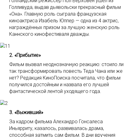
Голландский режиссер Пол Верховен ушел из
Голливуда, выдав дьявольски прекрасный фильм
«Она». Главную роль сыграла французская
киноактриса Изабель Юппер — одна из 4 актрис,
награждённых призом за лучшую женскую роль
Каннского кинофестиваля дважды.
2. «Прибытие»
Фильм вызвал неоднозначную реакцию: стоило ли
так трансформировать повесть Теда Чана или же
нет? Редакция КиноПоиска посчитала, что фильм
получился достойным и назвала его лучшей
фантастической лентой уходящего года.
3. «Выживший»
За кадром фильма Алехандро Гонсалеса
Иньярриту, казалось, развивалась драма,
способная затмить сам фильм. В дни вручения