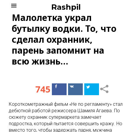
Skip
menu
Rashpil
to
Малолетка украл
content
бутылку водки. То, что
сделал охранник,
парень запомнит на
всю жизнь…
745
Поделиться
Поделиться
в Facebook
ВКонтакте
Короткометражный фильм «Не по регламенту» стал
дебютной работой режиссера Шамиля Агаева. По
сюжету охранник супермаркета замечает
подростка, который пытается совершить кражу. Но
вместо того, чтобы задержать парня, мужчина