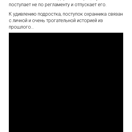
поступает не по регламенту и отпускает его.
К удивлению подростка, поступок охранника связан
с личной и очень трогательной историей из
прошлого…