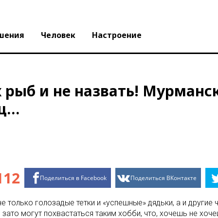
шения
Человек
Настроение
х рыб и не назвать! Мурманс
ищ…
112
Поделиться в Facebook
Поделиться ВКонтакте
не только голозадые тетки и «успешные» дядьки, а и други
зато могут похвастаться таким хобби, что, хочешь не хоче