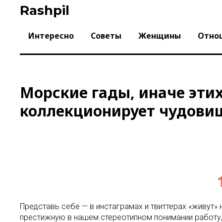
Skip
Rashpil
to
content
Интересно
Советы
Женщины
Отно
Морские гады, иначе эти
коллекционирует чудов
Представь себе — в инстаграмах и твиттерах «живут» 
престижную в нашем стереотипном понимании работу, 