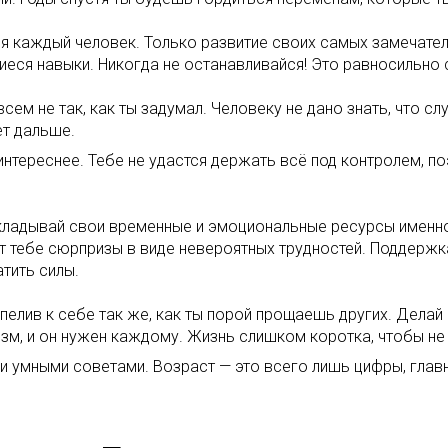
ся каждый человек. Только развитие своих самых замечате
еся навыки. Никогда не останавливайся! Это равносильно 
всем не так, как ты задумал. Человеку не дано знать, что с
ет дальше.
интереснее. Тебе не удастся держать всё под контролем, п
. Вкладывай свои временные и эмоциональные ресурсы именн
т тебе сюрпризы в виде невероятных трудностей. Поддержка
тить силы.
рпелив к себе так же, как ты порой прощаешь других. Делай
зм, и он нужен каждому. Жизнь слишком коротка, чтобы не
ми умными советами. Возраст — это всего лишь цифры, гла