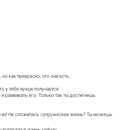
но как прекрасно, что они есть.
то у тебя лучше получается.
 и развивать его. Только так ты достигнешь
няй их! Не сложилась супружеская жизнь? Ты можешь
 воплотил в жизнь сейчас.