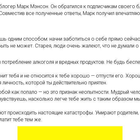
 блогер Марк Мэнсон. Он обратился к подписчикам своего б
. Совместив все полученные ответы, Марк получил впечатля
шь одним способом: начни заботиться о себе прямо сейчас
ыть не может. Старея, люди очень жалеют, что не думали о 
й потребление алкоголя и вредных продуктов. Не будь беспе
ит тебя и не относится к тебе хорошо — отпусти его. Хоро
личность, которой ты действительно приятен.
обой как попало — но это признак неопытности. Мудрый чел
очувствуешь, насколько легче тебе жить с таким образом м
ают происходить настоящие катастрофы. Умирают родители, 
латит тебе тем же.