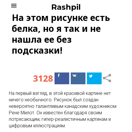
Skip
menu
Rashpil
to
На этом рисунке есть
content
белка, но я так и не
нашла ее без
подсказки!
3128
Поделиться
Поделиться
в Facebook
ВКонтакте
На первый взгляд, в этой красивой картине нет
ничего необычного. Рисунок был создан
невероятно талантливым канадским художником
Рене Милот. Он известен благодаря своим
потрясающим, гипер-реалистичным картинам и
цифровым иллюстрациям.