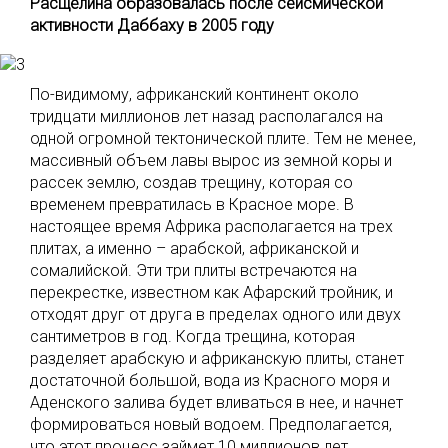
Расщелина образовалась после сейсмической
активности Даббаху в 2005 году
По-видимому, африканский континент около
тридцати миллионов лет назад располагался на
одной огромной тектонической плите. Тем не менее,
массивный объем лавы вырос из земной коры и
рассек землю, создав трещину, которая со
временем превратилась в Красное море. В
настоящее время Африка располагается на трех
плитах, а именно – арабской, африканской и
сомалийской. Эти три плиты встречаются на
перекрестке, известном как Афарский тройник, и
отходят друг от друга в пределах одного или двух
сантиметров в год. Когда трещина, которая
разделяет арабскую и африканскую плиты, станет
достаточной большой, вода из Красного моря и
Аденского залива будет вливаться в нее, и начнет
формироваться новый водоем. Предполагается,
что этот процесс займет 10 миллионов лет.