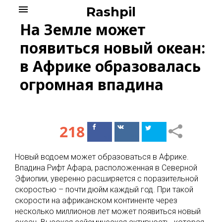
Skip
menu
Rashpil
to
На Земле может
content
появиться новый океан:
в Африке образовалась
огромная впадина
218
Поделиться
Поделиться
в Facebook
ВКонтакте
Новый водоем может образоваться в Африке.
Впадина Рифт Афара, расположенная в Северной
Эфиопии, уверенно расширяется с поразительной
скоростью – почти дюйм каждый год. При такой
скорости на африканском континенте через
несколько миллионов лет может появиться новый