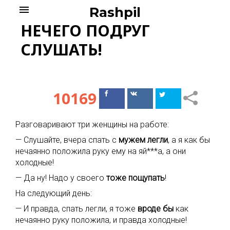
Skip
menu
Rashpil
to
НЕЧЕГО ПОДРУГ
content
СЛУШАТЬ!
10169
Поделиться
Поделиться
в Facebook
ВКонтакте
Разговаривают три женщины на работе:
— Слушайте, вчера спать с
мужем
легли
, а я как бы
нечаянно положила руку ему на яй***а, а они
холодные!
— Да ну! Надо у своего
тоже
пощупать
!
На следующий день:
— И правда, спать легли, я тоже
вроде
бы
как
нечаянно руку положила, и правда холодные!