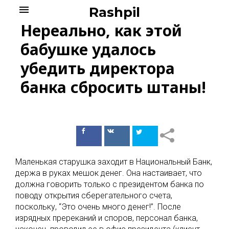
Skip
menu
Rashpil
to
Нереально, как этой
content
бабушке удалось
убедить директора
банка сбросить штаны!
Поделиться
Поделиться
в Facebook
ВКонтакте
Маленькая старушка заходит в Национальный Банк,
держа в руках мешок денег. Она настаивает, что
должна говорить только с президентом банка по
поводу открытия сберегательного счета,
поскольку, “Это очень много денег!”. После
изрядных пререканий и споров, персонал банка,