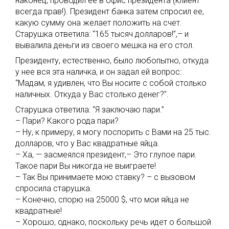
наконец, проводил ее в офис президента (клиент
всегда прав!). Президент банка затем спросил ее,
какую сумму она желает положить на счет.
Старушка ответила: “165 тысяч долларов!”,– и
вывалила деньги из своего мешка на его стол.
Президенту, естественно, было любопытно, откуда
у нее вся эта наличка, и он задал ей вопрос:
“Мадам, я удивлен, что Вы носите с собой столько
наличных. Откуда у Вас столько денег?”.
Старушка ответила: “Я заключаю пари.”
– Пари? Какого рода пари?
– Ну, к примеру, я могу поспорить с Вами на 25 тыс.
долларов, что у Вас квадратные яйца.
– Ха, — засмеялся президент,– Это глупое пари.
Такое пари Вы никогда не выиграете!
– Так Вы принимаете мою ставку? – с вызовом
спросила старушка.
– Конечно, спорю на 25000 $, что мои яйца не
квадратные!
– Хорошо, однако, поскольку речь идет о большой