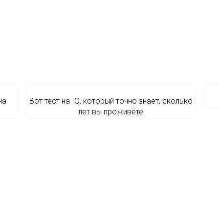
на
Вот тест на IQ, который точно знает, сколько
лет вы проживёте