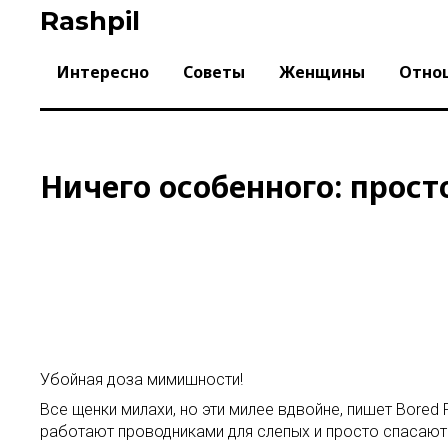
Skip
Rashpil
to
content
Интересно
Советы
Женщины
Отно
Ничего особенного: прост
Убойная доза мимишности!
Все щенки милахи, но эти милее вдвойне, пишет Bore
работают проводниками для слепых и просто спасают