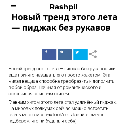
Skip
menu
Rashpil
to
Новый тренд этого лета
content
— пиджак без рукавов
Поделиться
Поделиться
в Facebook
ВКонтакте
Новый тренд этого лета — пиджак без рукавов или
еще принято называть его просто жакетом. Эта
милая вещица способна преобразить и дополнить
любой образ. Начиная от романтического и
заканчивая офисным стилем.
Главным хитом этого лета стал удлинённый пиджак.
На мировых подиумах сейчас можно встретить
очень много модных look’ов. Давайте вместе
подберем, что ни будь для себя)