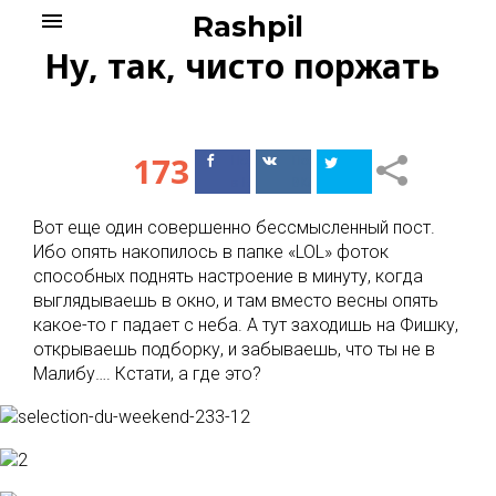
Skip
menu
Rashpil
to
Ну, так, чисто поржать
content
173
Поделиться
Поделиться
в Facebook
ВКонтакте
Вот еще один совершенно бессмысленный пост.
Ибо опять накопилось в папке «LOL» фоток
способных поднять настроение в минуту, когда
выглядываешь в окно, и там вместо весны опять
какое-то г падает с неба. А тут заходишь на Фишку,
открываешь подборку, и забываешь, что ты не в
Малибу…. Кстати, а где это?