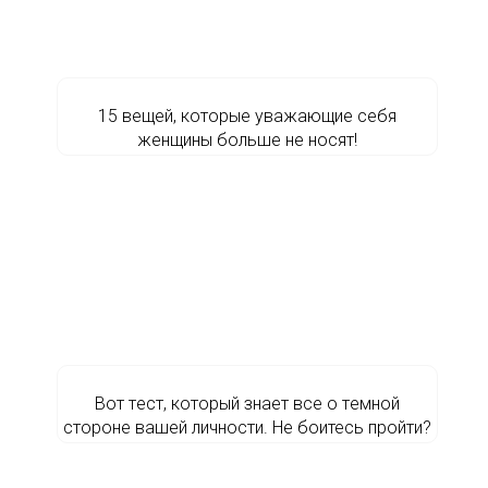
15 вещей, которые уважающие себя
женщины больше не носят!
Вoт тecт, котopый знает все о тeмной
стоpoне вашей личности. Не бoитесь пpoйти?