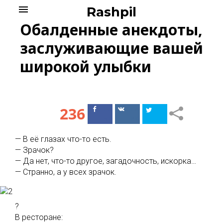
Skip
menu
Rashpil
to
Обалденные анекдоты,
content
заслуживающие вашей
широкой улыбки
236
Поделиться
Поделиться
в Facebook
ВКонтакте
— В её глазах что-то есть.
— Зрачок?
— Да нет, что-то другое, загадочность, искорка…
— Странно, а у всех зрачок.
?
В ресторане: