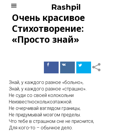
Skip
menu
Rashpil
to
Очень красивое
content
Стихотворение:
«Просто знай»
Поделиться
Поделиться
в Facebook
ВКонтакте
Знай, у каждого разное «больно»,
Знай, у каждого разное «страшно».
Не суди со своей колокольни
Неизвестносколькоэтажной.
Не очерчивай взглядом границы,
Не придумывай мозгом пределы.
Что тебе в страшном сне не приснится,
Для кого-то – обычное дело.