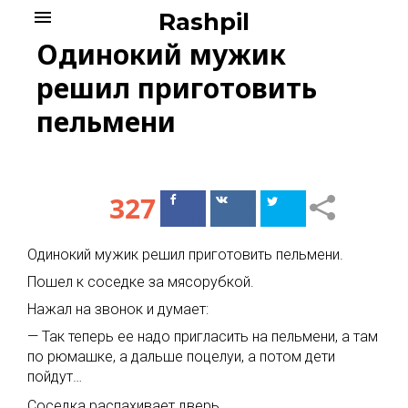
Skip
menu
Rashpil
to
Одинокий мужик
content
решил приготовить
пельмени
327
Поделиться
Поделиться
в Facebook
ВКонтакте
Одинокий мужик решил приготовить пельмени.
Пошел к соседке за мясорубкой.
Нажал на звонок и думает:
— Так теперь ее надо пригласить на пельмени, а там
по рюмашке, а дальше поцелуи, а потом дети
пойдут…
Соседка распахивает дверь.