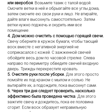
или зверобоя
. Возьмите тазик с талой водой.
Смочите ветки в ней и обрызгайте все углы дома,
затем смочите ею свои руки и лицо. Не втирайте,
дайте влаге высохнуть самостоятельно. Затем
ветки нужно поджечь и окурить ими все
помещение.
4. Дом можно очистить с помощью горящей свечи.
Свечу оберните в кружок бумаги, чтобы тающий
воск вместе с негативной энергией не
соприкасался с кожей. С зажженной свечей
обойдите весь дом по часовой стрелке. Слева
направо по периметру обведите свечей входную
дверь. Трижды перекрестите кровать.
5. Очистите руки после уборки.
Для этого просто
помойте их под краном с мылом и солью. Не
вытирайте их, а подождите, пока высохнут сами.
6. Через три дня следует проверить, насколько
эффективно была проведена чистка
. Для этого
зажгите свечу и дождитесь, пока ее половина
сгорит. Если воск образует неправильную