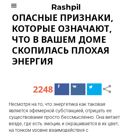
Skip
menu
Rashpil
to
ОПАСНЫЕ ПРИЗНАКИ,
content
КОТОРЫЕ ОЗНАЧАЮТ,
ЧТО В ВАШЕМ ДОМЕ
СКОПИЛАСЬ ПЛОХАЯ
ЭНЕРГИЯ
2248
Поделиться
Поделиться
в Facebook
ВКонтакте
Несмотря на то, что энергетика как таковая
является эфемерной субстанцией, отрицать ее
существование просто бессмысленно. Она витает
везде, где есть эмоции, и окрашивается в их цвет,
на тонком уровне взаимодействуя с