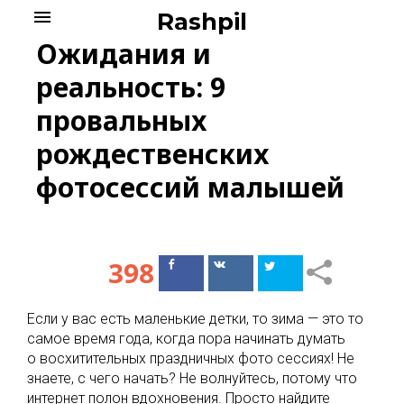
Skip
menu
Rashpil
to
Ожидания и
content
реальность: 9
провальных
рождественских
фотосессий малышей
398
Поделиться
Поделиться
в Facebook
ВКонтакте
Если у вас есть маленькие детки, то зима — это то
самое время года, когда пора начинать думать
о восхитительных праздничных фото сессиях! Не
знаете, с чего начать? Не волнуйтесь, потому что
интернет полон вдохновения. Просто найдите