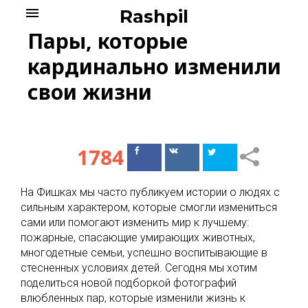
Skip
menu
Rashpil
to
Пары, которые
content
кардинально изменили
свои жизни
1784
Поделиться
Поделиться
в Facebook
ВКонтакте
На Фишках мы часто публикуем истории о людях с
сильным характером, которые смогли измениться
сами или помогают изменить мир к лучшему:
пожарные, спасающие умирающих животных,
многодетные семьи, успешно воспитывающие в
стесненных условиях детей. Сегодня мы хотим
поделиться новой подборкой фотографий
влюбленных пар, которые изменили жизнь к