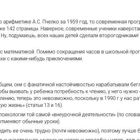
по арифметике А.С. Пчелко за 1959 год, то современная про
ке 142 страницы. Наверное, современные ученики наверстают
 Ну, подумаешь, всех наших детей сделали второгодниками! 
 с математикой. Помимо сокращения часов в школьной прогр
жки с какими-нибудь приключениями.
бщем, они с фанатичной настойчивостью нарабатывали бегло
обы вызвать у ребенка потребность к чтению, у него нужно
алению, теперь это невозможно, поскольку в 1990 г.у нас 
ю жизнь» (статьи 13 и 16).
 психологии той самой «внеурочной деятельности» (по слов
отменяют обычные уроки).
ить ее очень трудно (почти невозможно), поэтому лучше б