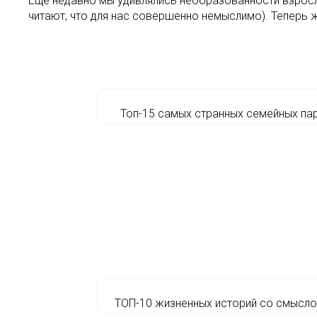
Еще недавно мы удивлялись необразованности взрослы
читают, что для нас совершенно немыслимо). Теперь 
Топ-15 самых странных семейных па
ТОП-10 жизненных историй со смысл