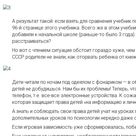
А результат такой: если взять для сравнения учебник 
96-й странице этого учебника. Всего же в этом учебни
добавили к начальной школе (раньше-то было 3 года).
расстраиваться?
Но вот с чтением ситуация обстоит гораздо хуже, чем
СССР родители не знали, как оторвать ребенка от кни
Дети читали по ночам под одеялом с фонариком — в о
детей не добудишься. Нам бы их проблемы! Теперь, чт
телефон, т.е. все-все электронные устройства. К сож
которая защищает права детей «на информацию и личну
А знать и соблюдать свои права детей учат на уроках
дополнительных уроков по психологии нередко даже 
Если игровая зависимость уже сформировалась, побед