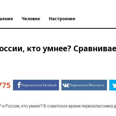
шения
Человек
Настроение
России, кто умнее? Сравнива
775
Поделиться в Facebook
Поделиться ВКонтакте
 и России, кто умнее? В советское время первоклассника 