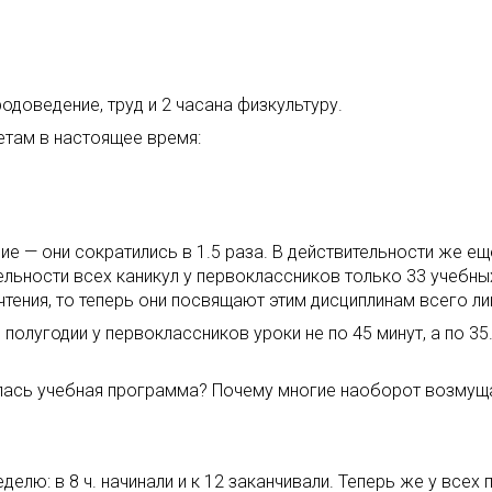
одоведение, труд и 2 часана физкультуру.
там в настоящее время:
ние — они сократились в 1.5 раза. В действительности же 
тельности всех каникул у первоклассников только 33 учебных
тения, то теперь они посвящают этим дисциплинам всего ли
олугодии у первоклассников уроки не по 45 минут, а по 35
илась учебная программа? Почему многие наоборот возмущ
еделю: в 8 ч. начинали и к 12 заканчивали. Теперь же у вс