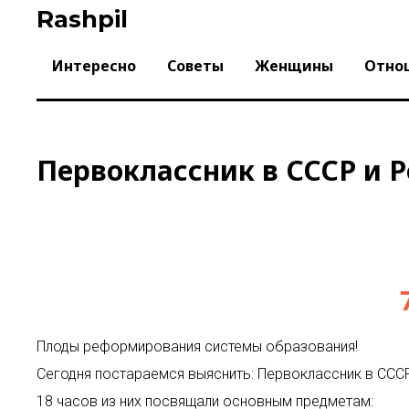
Skip
Rashpil
to
content
Интересно
Советы
Женщины
Отно
Первоклассник в СССР и 
Плоды реформирования системы образования!
Сегодня постараемся выяснить: Первоклассник в СССР
18 часов из них посвящали основным предметам: