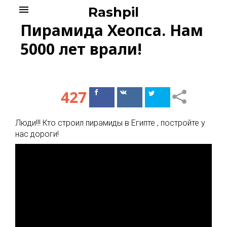
Skip
menu
Rashpil
to
Пирамида Хеопса. Нам
content
5000 лет врали!
427
Поделиться
Поделиться
в Facebook
ВКонтакте
Люди!!! Кто строил пирамиды в Египте , постройте у
нас дороги!