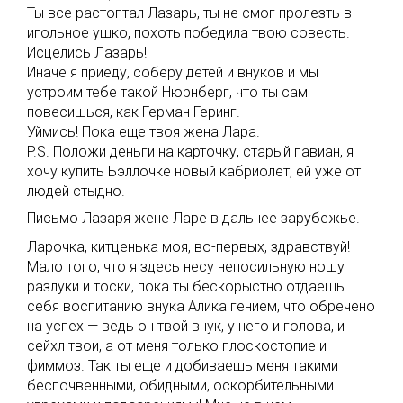
Ты все растоптал Лазарь, ты не смог пролезть в
игольное ушко, похоть победила твою совесть.
Исцелись Лазарь!
Иначе я приеду, соберу детей и внуков и мы
устроим тебе такой Нюрнберг, что ты сам
повесишься, как Герман Геринг.
Уймись! Пока еще твоя жена Лара.
P.S. Положи деньги на карточку, старый павиан, я
хочу купить Бэллочке новый кабриолет, ей уже от
людей стыдно.
Письмо Лазаря жене Ларе в дальнее зарубежье.
Ларочка, китценька моя, во-первых, здравствуй!
Мало того, что я здесь несу непосильную ношу
разлуки и тоски, пока ты бескорыстно отдаешь
себя воспитанию внука Алика гением, что обречено
на успех — ведь он твой внук, у него и голова, и
сейхл твои, а от меня только плоскостопие и
фиммоз. Так ты еще и добиваешь меня такими
беспочвенными, обидными, оскорбительными