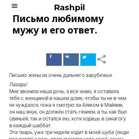
Skip
menu
Rashpil
to
Письмо любимому
content
мужу и его ответ.
Поделиться
Поделиться
в Facebook
ВКонтакте
Письмо жены из очень дальнего зарубежья.
Лазарь!
Мне звонила наша дочь, я все знаю, я оставила
тебя с женщиной в нашем доме, чтобы ты не в чем
не нуждался, пока я смотрю за Аликом в Майями,
он наш внук, он должен стать гением, а ты, как был
свиньей, так и остался ею, хотя ходишь в синагогу
в каждый шаббат.
Эта тварь, уже три недели ходит в моей шубе (люди