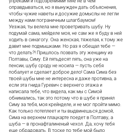
упреками и подозрениями! Мне не в чем
оправдываться, но я вынужден дать объяснения,
чтобы чужие наветы и досужие домыслы не легли
между нами пограничным шлагбаумом!
Уезжая, ты велела мне проветривать шубу. Ну
подумай сама, мейделе моя, не сам же я буду в ней
ходить в синагогу. Она женская, тяжелая, к тому же
давит мне подмышками. Но раз я обещал тебе —
что делать?! Пришлось позвать эту женщину из
Полтавы, Симу. Ей пятьдесят пять, она уже на
пенсии, шубу сроду не носила — пусть себя
побалует и сделает доброе дело! Сама Сима без
твоей шубы мне не интересна и даже противна, а
если эта гнида Гуревич с верхнего этажа и
написала тебе, что видела, как мы с Симой
обнимались, так это потому что в шубе я принял
Симу за тебя, моя крейнделе, и не мог пройти мимо.
Как только потеплеет и ты выдвинешься домой,
Сима на верхнем плацкарте поедет в Полтаву, а
шуба — в пронафталиненый чехол. Да, хочу тебя
еще обрадовать. В тоске по тебе мой было