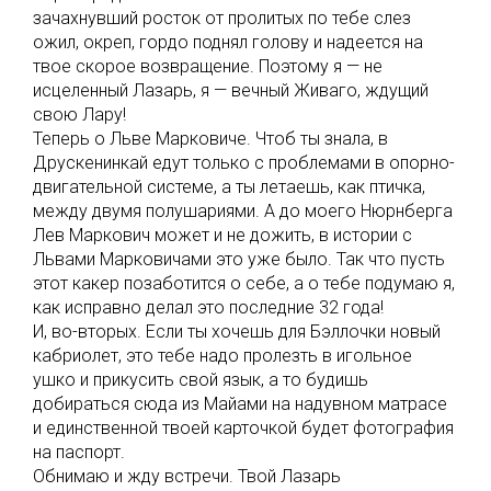
зачахнувший росток от пролитых по тебе слез
ожил, окреп, гордо поднял голову и надеется на
твое скорое возвращение. Поэтому я — не
исцеленный Лазарь, я — вечный Живаго, ждущий
свою Лару!
Теперь о Льве Марковиче. Чтоб ты знала, в
Друскенинкай едут только с проблемами в опорно-
двигательной системе, а ты летаешь, как птичка,
между двумя полушариями. А до моего Нюрнберга
Лев Маркович может и не дожить, в истории с
Львами Марковичами это уже было. Так что пусть
этот какер позаботится о себе, а о тебе подумаю я,
как исправно делал это последние 32 года!
И, во-вторых. Если ты хочешь для Бэллочки новый
кабриолет, это тебе надо пролезть в игольное
ушко и прикусить свой язык, а то будишь
добираться сюда из Майами на надувном матрасе
и единственной твоей карточкой будет фотография
на паспорт.
Обнимаю и жду встречи. Твой Лазарь