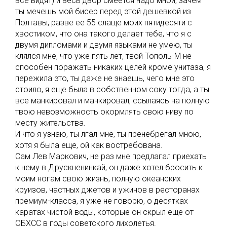
все видят) и весь двор смеется надо мной, зачем
ты мечешь мой бисер перед этой дешевкой из
Полтавы, разве ее 55 слаще моих пятидесяти с
хвостиком, что она такого делает тебе, что я с
двумя дипломами и двумя языками не умею, ты
клялся мне, что уже пять лет, твой Тополь-М не
способен поражать никаких целей кроме унитаза, я
пережила это, ты даже не знаешь, чего мне это
стоило, я еще была в собственном соку тогда, а ты
все манкировал и манкировал, ссылаясь на полную
твою невозможность окормлять свою ниву по
месту жительства.
И что я узнаю, ты лгал мне, ты пренебрегал мною,
хотя я была еще, ой как востребована.
Сам Лев Маркович, не раз мне предлагал приехать
к нему в Друскненинкай, он даже хотел бросить к
моим ногам свою жизнь, полную океанских
круизов, частных джетов и ужинов в ресторанах
премиум-класса, я уже не говорю, о десятках
каратах чистой воды, которые он скрыл еще от
ОБХСС в годы советского лихолетья.