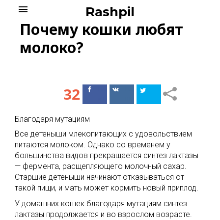
Skip
menu
Rashpil
to
Почему кошки любят
content
молоко?
32
Поделиться
Поделиться
в Facebook
ВКонтакте
Благодаря мутациям
Все детеныши млекопитающих с удовольствием
питаются молоком. Однако со временем у
большинства видов прекращается синтез лактазы
— фермента, расщепляющего молочный сахар.
Старшие детеныши начинают отказываться от
такой пищи, и мать может кормить новый приплод.
У домашних кошек благодаря мутациям синтез
лактазы продолжается и во взрослом возрасте.