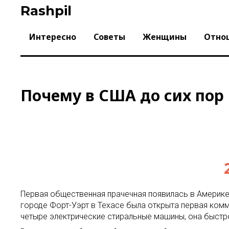
Skip
Rashpil
to
content
Интересно
Советы
Женщины
Отно
Почему в США до сих пор
Первая общественная прачечная появилась в Америке
городе Форт-Уэрт в Техасе была открыта первая ком
четыре электрические стиральные машины, она быстро