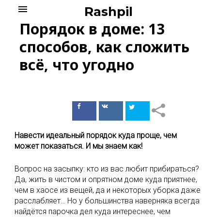
Skip
menu
Rashpil
to
Порядок в доме: 13
content
способов, как сложить
всё, что угодно
Поделиться
Поделиться
в Facebook
ВКонтакте
Навести идеальный порядок куда проще, чем
может показаться. И мы знаем как!
Вопрос на засыпку: кто из вас любит прибираться?
Да, жить в чистом и опрятном доме куда приятнее,
чем в хаосе из вещей, да и некоторых уборка даже
расслабляет… Но у большинства наверняка всегда
найдётся парочка дел куда интереснее, чем