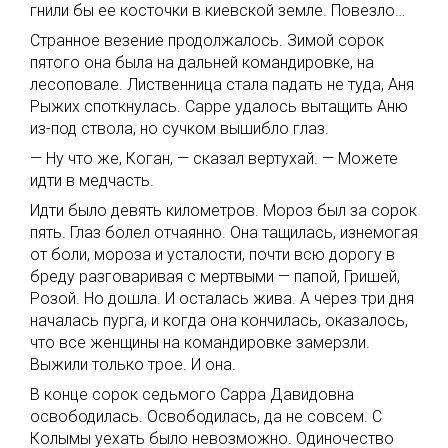
гнили бы ее косточки в киевской земле. Повезло…
Странное везение продолжалось. Зимой сорок
пятого она была на дальней командировке, на
лесоповале. Лиственница стала падать не туда, Аня
Рыжих споткнулась. Сарре удалось вытащить Аню
из-под ствола, но сучком вышибло глаз.
— Ну что же, Коган, — сказал вертухай. — Можете
идти в медчасть.
Идти было девять километров. Мороз был за сорок
пять. Глаз болел отчаянно. Она тащилась, изнемогая
от боли, мороза и усталости, почти всю дорогу в
бреду разговаривая с мертвыми — папой, Гришей,
Розой. Но дошла. И осталась жива. А через три дня
началась пурга, и когда она кончилась, оказалось,
что все женщины на командировке замерзли.
Выжили только трое. И она.
В конце сорок седьмого Сарра Давидовна
освободилась. Освободилась, да не совсем. С
Колымы уехать было невозможно. Одиночество