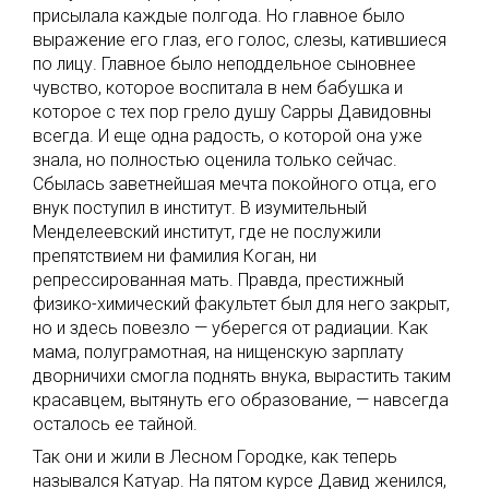
присылала каждые полгода. Но главное было
выражение его глаз, его голос, слезы, катившиеся
по лицу. Главное было неподдельное сыновнее
чувство, которое воспитала в нем бабушка и
которое с тех пор грело душу Сарры Давидовны
всегда. И еще одна радость, о которой она уже
знала, но полностью оценила только сейчас.
Сбылась заветнейшая мечта покойного отца, его
внук поступил в институт. В изумительный
Менделеевский институт, где не послужили
препятствием ни фамилия Коган, ни
репрессированная мать. Правда, престижный
физико-химический факультет был для него закрыт,
но и здесь повезло — уберегся от радиации. Как
мама, полуграмотная, на нищенскую зарплату
дворничихи смогла поднять внука, вырастить таким
красавцем, вытянуть его образование, — навсегда
осталось ее тайной.
Так они и жили в Лесном Городке, как теперь
назывался Катуар. На пятом курсе Давид женился,