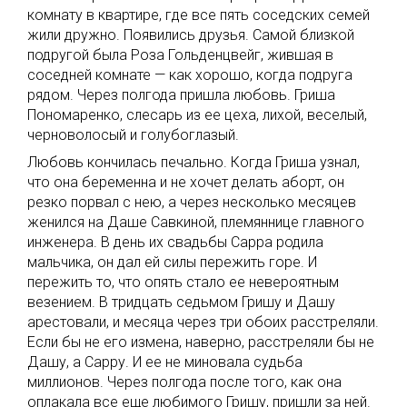
комнату в квартире, где все пять соседских семей
жили дружно. Появились друзья. Самой близкой
подругой была Роза Гольденцвейг, жившая в
соседней комнате — как хорошо, когда подруга
рядом. Через полгода пришла любовь. Гриша
Пономаренко, слесарь из ее цеха, лихой, веселый,
черноволосый и голубоглазый.
Любовь кончилась печально. Когда Гриша узнал,
что она беременна и не хочет делать аборт, он
резко порвал с нею, а через несколько месяцев
женился на Даше Савкиной, племяннице главного
инженера. В день их свадьбы Сарра родила
мальчика, он дал ей силы пережить горе. И
пережить то, что опять стало ее невероятным
везением. В тридцать седьмом Гришу и Дашу
арестовали, и месяца через три обоих расстреляли.
Если бы не его измена, наверно, расстреляли бы не
Дашу, а Сарру. И ее не миновала судьба
миллионов. Через полгода после того, как она
оплакала все еще любимого Гришу, пришли за ней.