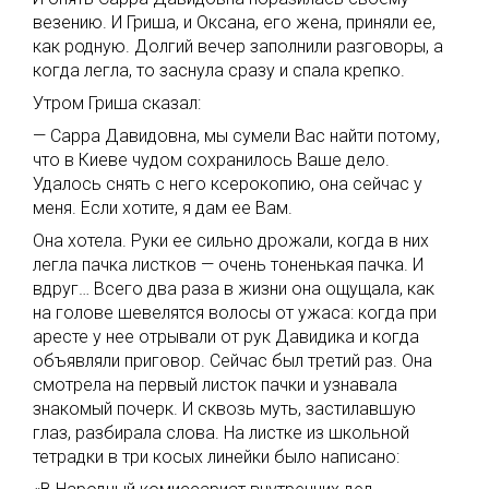
везению. И Гриша, и Оксана, его жена, приняли ее,
как родную. Долгий вечер заполнили разговоры, а
когда легла, то заснула сразу и спала крепко.
Утром Гриша сказал:
— Сарра Давидовна, мы сумели Вас найти потому,
что в Киеве чудом сохранилось Ваше дело.
Удалось снять с него ксерокопию, она сейчас у
меня. Если хотите, я дам ее Вам.
Она хотела. Руки ее сильно дрожали, когда в них
легла пачка листков — очень тоненькая пачка. И
вдруг… Всего два раза в жизни она ощущала, как
на голове шевелятся волосы от ужаса: когда при
аресте у нее отрывали от рук Давидика и когда
объявляли приговор. Сейчас был третий раз. Она
смотрела на первый листок пачки и узнавала
знакомый почерк. И сквозь муть, застилавшую
глаз, разбирала слова. На листке из школьной
тетрадки в три косых линейки было написано: