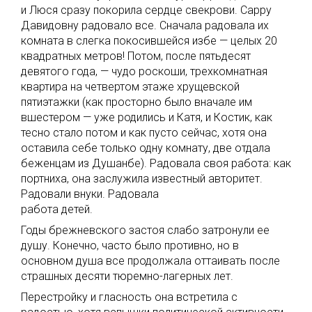
и Люся сразу покорила сердце свекрови. Сарру
Давидовну радовало все. Сначала радовала их
комната в слегка покосившейся избе — целых 20
квадратных метров! Потом, после пятьдесят
девятого года, — чудо роскоши, трехкомнатная
квартира на четвертом этаже хрущевской
пятиэтажки (как просторно было вначале им
вшестером — уже родились и Катя, и Костик, как
тесно стало потом и как пусто сейчас, хотя она
оставила себе только одну комнату, две отдала
беженцам из Душанбе). Радовала своя работа: как
портниха, она заслужила известный авторитет.
Радовали внуки. Радовала
работа детей.
Годы брежневского застоя слабо затронули ее
душу. Конечно, часто было противно, но в
основном душа все продолжала оттаивать после
страшных десяти тюремно-лагерных лет.
Перестройку и гласность она встретила с