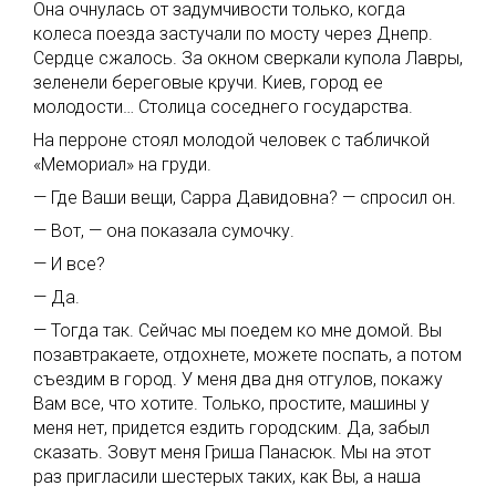
Она очнулась от задумчивости только, когда
колеса поезда застучали по мосту через Днепр.
Сердце сжалось. За окном сверкали купола Лавры,
зеленели береговые кручи. Киев, город ее
молодости… Столица соседнего государства.
На перроне стоял молодой человек с табличкой
«Мемориал» на груди.
— Где Ваши вещи, Сарра Давидовна? — спросил он.
— Вот, — она показала сумочку.
— И все?
— Да.
— Тогда так. Сейчас мы поедем ко мне домой. Вы
позавтракаете, отдохнете, можете поспать, а потом
съездим в город. У меня два дня отгулов, покажу
Вам все, что хотите. Только, простите, машины у
меня нет, придется ездить городским. Да, забыл
сказать. Зовут меня Гриша Панасюк. Мы на этот
раз пригласили шестерых таких, как Вы, а наша