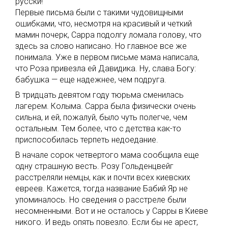
русски!
Первые письма были с такими чудовищными
ошибками, что, несмотря на красивый и четкий
мамин почерк, Сарра подолгу ломала голову, что
здесь за слово написано. Но главное все же
понимала. Уже в первом письме мама написала,
что Роза привезла ей Давидика. Ну, слава Богу:
бабушка — еще надежнее, чем подруга.
В тридцать девятом году тюрьма сменилась
лагерем. Колыма. Сарра была физически очень
сильна, и ей, пожалуй, было чуть полегче, чем
остальным. Тем более, что с детства как-то
приспособилась терпеть недоедание.
В начале сорок четвертого мама сообщила еще
одну страшную весть. Розу Гольденцвейг
расстреляли немцы, как и почти всех киевских
евреев. Кажется, тогда название Бабий Яр не
упоминалось. Но сведения о расстреле были
несомненными. Вот и не осталось у Сарры в Киеве
никого. И ведь опять повезло. Если бы не арест,