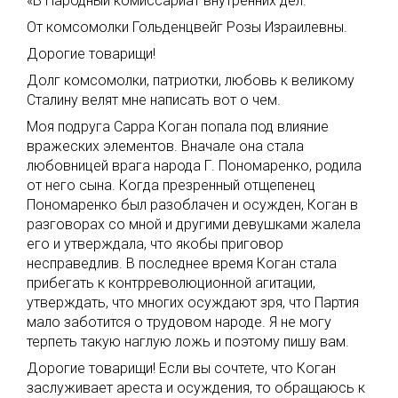
«В Народный комиссариат внутренних дел.
От комсомолки Гольденцвейг Розы Израилевны.
Дорогие товарищи!
Долг комсомолки, патриотки, любовь к великому
Сталину велят мне написать вот о чем.
Моя подруга Сарра Коган попала под влияние
вражеских элементов. Вначале она стала
любовницей врага народа Г. Пономаренко, родила
от него сына. Когда презренный отщепенец
Пономаренко был разоблачен и осужден, Коган в
разговорах со мной и другими девушками жалела
его и утверждала, что якобы приговор
несправедлив. В последнее время Коган стала
прибегать к контрреволюционной агитации,
утверждать, что многих осуждают зря, что Партия
мало заботится о трудовом народе. Я не могу
терпеть такую наглую ложь и поэтому пишу вам.
Дорогие товарищи! Если вы сочтете, что Коган
заслуживает ареста и осуждения, то обращаюсь к