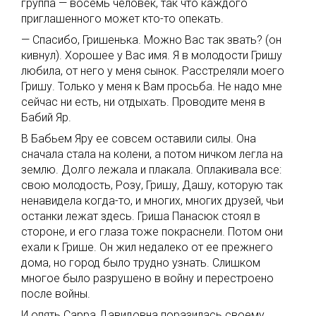
группа — восемь человек, так что каждого
приглашенного может кто-то опекать.
— Спасибо, Гришенька. Можно Вас так звать? (он
кивнул). Хорошее у Вас имя. Я в молодости Гришу
любила, от него у меня сынок. Расстреляли моего
Гришу. Только у меня к Вам просьба. Не надо мне
сейчас ни есть, ни отдыхать. Проводите меня в
Бабий Яр.
В Бабьем Яру ее совсем оставили силы. Она
сначала стала на колени, а потом ничком легла на
землю. Долго лежала и плакала. Оплакивала все:
свою молодость, Розу, Гришу, Дашу, которую так
ненавидела когда-то, и многих, многих друзей, чьи
останки лежат здесь. Гриша Панасюк стоял в
стороне, и его глаза тоже покраснели. Потом они
ехали к Грише. Он жил недалеко от ее прежнего
дома, но город было трудно узнать. Слишком
многое было разрушено в войну и перестроено
после войны.
И опять Сарра Давидовна поразилась своему