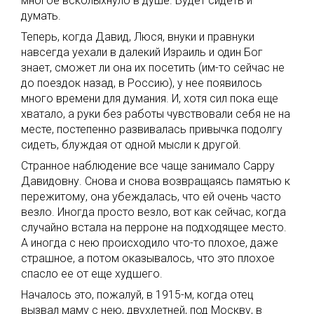
многое всколыхнуло в душе. Будет сидеть и
думать.
Теперь, когда Давид, Люся, внуки и правнуки
навсегда уехали в далекий Израиль и один Бог
знает, сможет ли она их посетить (им-то сейчас не
до поездок назад, в Россию), у нее появилось
много времени для думания. И, хотя сил пока еще
хватало, а руки без работы чувствовали себя не на
месте, постепенно развивалась привычка подолгу
сидеть, блуждая от одной мысли к другой.
Странное наблюдение все чаще занимало Сарру
Давидовну. Снова и снова возвращаясь памятью к
пережитому, она убеждалась, что ей очень часто
везло. Иногда просто везло, вот как сейчас, когда
случайно встала на перроне на подходящее место.
А иногда с нею происходило что-то плохое, даже
страшное, а потом оказывалось, что это плохое
спасло ее от еще худшего.
Началось это, пожалуй, в 1915-м, когда отец
вызвал маму с нею, двухлетней, под Москву, в