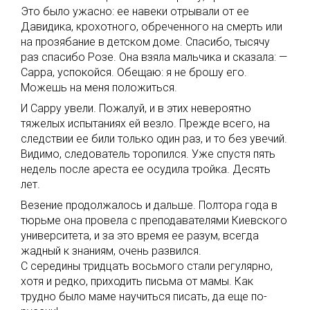
Это было ужасно: ее навеки отрывали от ее
Давидика, крохотного, обреченного на смерть или
на прозябание в детском доме. Спасибо, тысячу
раз спасибо Розе. Она взяла мальчика и сказала: —
Сарра, успокойся. Обещаю: я не брошу его.
Можешь на меня положиться.
И Сарру увели. Пожалуй, и в этих невероятно
тяжелых испытаниях ей везло. Прежде всего, на
следствии ее били только один раз, и то без увечий.
Видимо, следователь торопился. Уже спустя пять
недель после ареста ее осудила тройка. Десять
лет.
Везение продолжалось и дальше. Полтора года в
тюрьме она провела с преподавателями Киевского
университета, и за это время ее разум, всегда
жадный к знаниям, очень развился.
С середины тридцать восьмого стали регулярно,
хотя и редко, приходить письма от мамы. Как
трудно было маме научиться писать, да еще по-