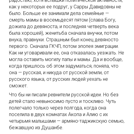
радостью, хотя вспышки политической активности,
как у некоторых ее подруг, у Сарры Давидовны не
было. Больше ее занимали дела семейные —
смерть мамы в восемьдесят пятом (слава Богу,
дожила до девяноста, и последняя четверть века
была хорошей), женитьба сначала внучки, потом
внука, правнуки. Страшным был конец девяносто
первого. Сначала ГКЧП, потом эпопея эмиграции.
Как ни уговаривали ее, она отказалась уезжать. Не
могла оставить могилу папы и мамы. Да и вообще,
когда пришлось об этом задуматься, поняла, что
она — русская, и никуда от русской земли, от
русского языка, от русских людей уехать не
сможет.
Что бы ни писали ревнители русской идеи. Но без
детей стало невыносимо пусто и тоскливо. Чуть
полегчало только через полгода, когда она
поселила в двух комнатах Акопа и Алию с их
четырьмя малышами — армяно-таджикскую семью,
бежавшую из Душанбе.