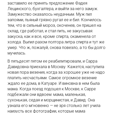
заставило ее принять предложение Фадея
Лещинского, бухгалтера, и выйти за него замуж.
Замужество оказалось неудачным. Муж пил
запоями, пьяный грязно ругал ее и бил. Кончилось
тем, что в сильный мороз, окоченев, он пришел на
склад, где работал, и стал пить, не закусывая:
закуска, как и все, кроме спирта, окаменела от
холода. Выпил разом полтора литра спирта и тут же
умер. Что ж, пожалуй, снова повезло, а то бы долго
мучилась.
В пятьдесят пятом ее реабилитировали, и Сарра
Давидовна приехала в Москву. Кажется, наступила
новая пора везения, когда за хорошее уже не надо
платить несчастьями. Самое огромное везение
ждало ее дома, в Катуаре. И виновна в нем была
мама. Когда поезд подошел к Москве, к Сарре
подбежали они вдвоем: мама, маленькая,
сухонькая, седая и морщинистая, и Давид. Она
узнала его мгновенно — не зря столько лет учила
наизусть все фотографии, которые мама