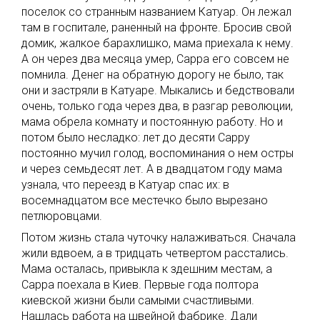
поселок со странным названием Катуар. Он лежал
там в госпитале, раненный на фронте. Бросив свой
домик, жалкое барахлишко, мама приехала к нему.
А он через два месяца умер, Сарра его совсем не
помнила. Денег на обратную дорогу не было, так
они и застряли в Катуаре. Мыкались и бедствовали
очень, только года через два, в разгар революции,
мама обрела комнату и постоянную работу. Но и
потом было несладко: лет до десяти Сарру
постоянно мучил голод, воспоминания о нем остры
и через семьдесят лет. А в двадцатом году мама
узнала, что переезд в Катуар спас их: в
восемнадцатом все местечко было вырезано
петлюровцами.
Потом жизнь стала чуточку налаживаться. Сначала
жили вдвоем, а в тридцать четвертом расстались.
Мама осталась, привыкла к здешним местам, а
Сарра поехала в Киев. Первые года полтора
киевской жизни были самыми счастливыми.
Нашлась работа на швейной фабрике. Дали