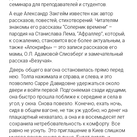
семинара для преподавателей и студентов.
А еще Александр Закгейм известен как автор
рассказов, повестей, стихотворений. Читателям
знакомы его рассказы “Соперник времени” –
пародия на Станислава Лема, “Афраллер”, который,
к сожалению, становится все более актуальным, а
также «Апокрифы» — это записи рассказов его
мамы, О.Л. Адамовой-Слиозберг и замечательный
рассказ «Везучая».
Дверь общего вагона остановилась прямо перед
нею. Толпа нажимала и справа, и слева, и это
позволило Сарре Давидовне удержаться около
двери и войти первой. Подгоняемая сзади идущими,
она быстро прошла поближе к середине и села в
угол, у окна. Снова повезло. Конечно, ехать ночь,
сидя в общем вагоне, не так уж удобно; но денег на
плацкартный нехватало, а она и в восемьдесят лет
сохранила нетребовательность к комфорту. Все
равно не уснуть. Это приглашение в Киев слишком