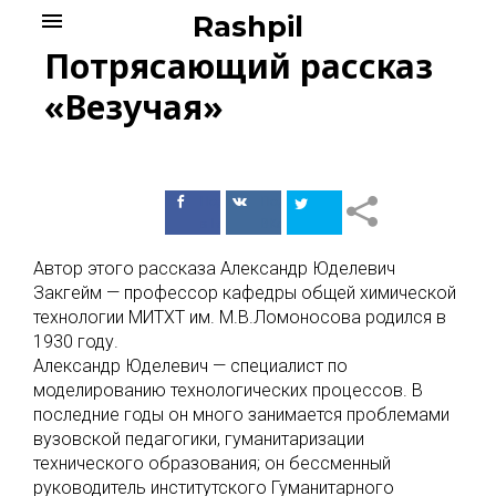
Skip
menu
Rashpil
to
Потрясающий рассказ
content
«Везучая»
Поделиться
Поделиться
в Facebook
ВКонтакте
Автор этого рассказа Александр Юделевич
Закгейм — профессор кафедры общей химической
технологии МИТХТ им. М.В.Ломоносова родился в
1930 году.
Александр Юделевич — специалист по
моделированию технологических процессов. В
последние годы он много занимается проблемами
вузовской педагогики, гуманитаризации
технического образования; он бессменный
руководитель институтского Гуманитарного