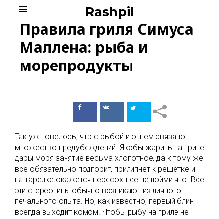
Skip
menu
Rashpil
to
Правила гриля Симуса
content
Маллена: рыба и
морепродукты
Поделиться
Поделиться
в Facebook
ВКонтакте
Так уж повелось, что с рыбой и огнем связано
множество предубеждений. Якобы жарить на гриле
дары моря занятие весьма хлопотное, да к тому же
все обязательно подгорит, прилипнет к решетке и
на тарелке окажется пересохшее не пойми что. Все
эти стереотипы обычно возникают из личного
печального опыта. Но, как известно, первый блин
всегда выходит комом. Чтобы рыбу на гриле не