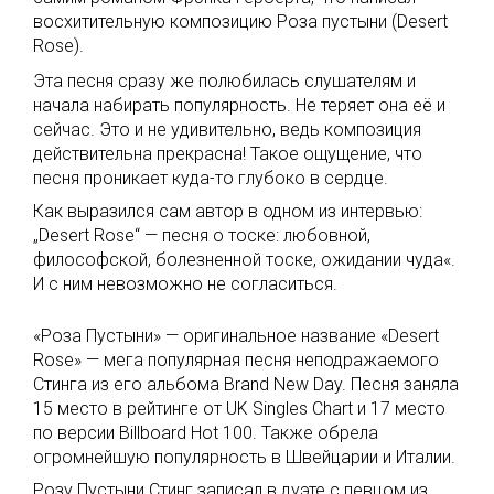
восхитительную композицию Роза пустыни (Desert
Rose).
Эта песня сразу же полюбилась слушателям и
начала набирать популярность. Не теряет она её и
сейчас. Это и не удивительно, ведь композиция
действительна прекрасна! Такое ощущение, что
песня проникает куда-то глубоко в сердце.
Как выразился сам автор в одном из интервью:
„Desert Rose“ — песня о тоске: любовной,
философской, болезненной тоске, ожидании чуда«.
И с ним невозможно не согласиться.
«Роза Пустыни» — оригинальное название «Desert
Rose» — мега популярная песня неподражаемого
Стинга из его альбома Brand New Day. Песня заняла
15 место в рейтинге от UK Singles Chart и 17 место
по версии Billboard Hot 100. Также обрела
огромнейшую популярность в Швейцарии и Италии.
Розу Пустыни Стинг записал в дуэте с певцом из