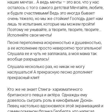
наших мечтах… А ведь мечты — это все, что у нас
осталось с того самого детства! Мечтайте, любите,
и будьте счастливыми! Ведь это иногда бывает
очень тяжело, но мы же стойкие! Господь дает нам
лишь те испытания, которые мы можем пройти!
Поэтому не унывайте, а творите, творите, творите…
Исполняйте свои мечты!
Песня переполнена искренностью и душевностью,
а ее исполнение просто невероятно трогательное!
Слушала ее и чуть не заплакала, а моя мама так
вообще разрыдалась!
Слушала несколько раз, но никак не могу
наслушаться! А прекрасную песню дополняет
прекрасный клип!
Кто же не знает Стинга- харизматичного
британского певца и актёра. Однажды ему
довелось сыграть роль в кинофильме Дюна».
Певец настолько вдохновился этой экранизацией и
самим романом Фрэнка Герберта, что написал