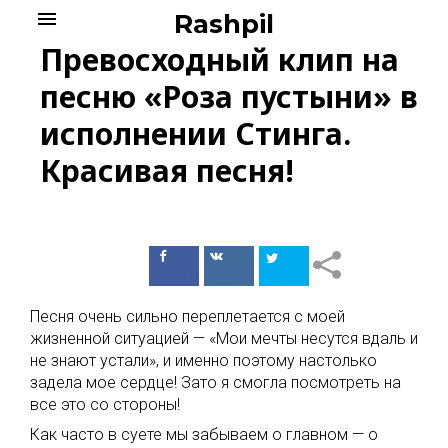
Skip
menu
Rashpil
to
Превосходный клип на
content
песню «Роза пустыни» в
исполнении Стинга.
Красивая песня!
Поделиться
Поделиться
в Facebook
ВКонтакте
Песня очень сильно переплетается с моей
жизненной ситуацией — «Мои мечты несутся вдаль и
не знают устали», и именно поэтому настолько
задела мое сердце! Зато я смогла посмотреть на
все это со стороны!
Как часто в суете мы забываем о главном — о