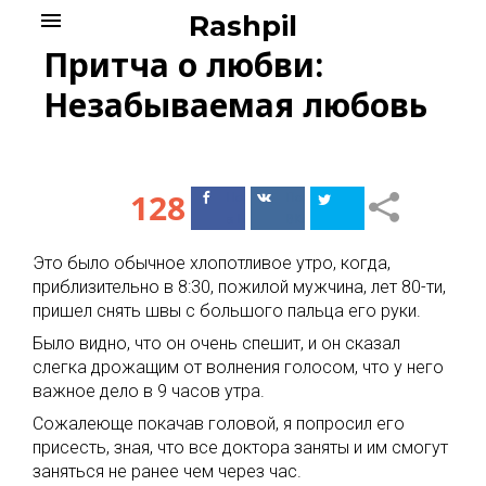
Skip
menu
Rashpil
to
Притча о любви:
content
Незабываемая любовь
128
Поделиться
Поделиться
в Facebook
ВКонтакте
Это было обычное хлопотливое утро, когда,
приблизительно в 8:30, пожилой мужчина, лет 80-ти,
пришел снять швы с большого пальца его руки.
Было видно, что он очень спешит, и он сказал
слегка дрожащим от волнения голосом, что у него
важное дело в 9 часов утра.
Сожалеюще покачав головой, я попросил его
присесть, зная, что все доктора заняты и им смогут
заняться не ранее чем через час.