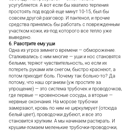
усугубляется. А вот если бы хватило терпения
простоять под водой еще минут 10-15, был бы
совсем другой разговор. И пантенол, и прочие
средства принялись бы работать с поврежденным
участком кожи, из-под которого все тепло уже
выведено.
6. Разотрите ему уши
Одна из угроз зимнего времени — обморожение.
Сталкивались с ним многие — уши и нос становятся
белыми, теряют чувствительность, но если их
потереть руками или снегом, быстро краснеют, а
потом приходит боль. Почему так больно-то? Да
потому, что наш организм (уж простите за
упрощение) — это система трубочек и проводочков,
где первые — кровеносные сосуды, а вторые —
нервные окончания. На морозе трубочки
замерзают, кровь по ним не циркулирует (отсюда
белый цвет), проводочки дубеют, и все это
становится хрупким. А мы начинаем растирать. И
крушим-ломаем меленькие трубочки-проводочки,