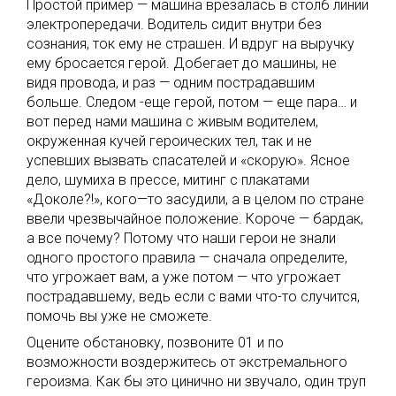
Простой пример — машина врезалась в столб линии
электропередачи. Водитель сидит внутри без
сознания, ток ему не страшен. И вдруг на выручку
ему бросается герой. Добегает до машины, не
видя провода, и раз — одним пострадавшим
больше. Следом -еще герой, потом — еще пара… и
вот перед нами машина с живым водителем,
окруженная кучей героических тел, так и не
успевших вызвать спасателей и «скорую». Ясное
дело, шумиха в прессе, митинг с плакатами
«Доколе?!», кого—то засудили, а в целом по стране
ввели чрезвычайное положение. Короче — бардак,
а все почему? Потому что наши герои не знали
одного простого правила — сначала определите,
что угрожает вам, а уже потом — что угрожает
пострадавшему, ведь если с вами что-то случится,
помочь вы уже не сможете.
Оцените обстановку, позвоните 01 и по
возможности воздержитесь от экстремального
героизма. Как бы это цинично ни звучало, один труп