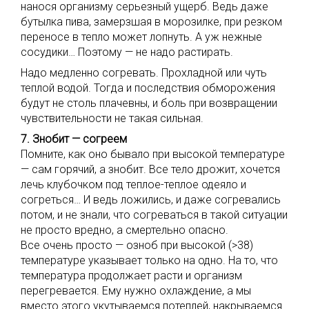
нанося организму серьезный ущерб. Ведь даже
бутылка пива, замерзшая в морозилке, при резком
переносе в тепло может лопнуть. А уж нежные
сосудики… Поэтому — не надо растирать.
Надо медленно согревать. Прохладной или чуть
теплой водой. Тогда и последствия обморожения
будут не столь плачевны, и боль при возвращении
чувствительности не такая сильная.
7. Знобит — согреем
Помните, как оно бывало при высокой температуре
— сам горячий, а знобит. Все тело дрожит, хочется
лечь клубочком под теплое-теплое одеяло и
согреться… И ведь ложились, и даже согревались
потом, и не знали, что согреваться в такой ситуации
не просто вредно, а смертельно опасно.
Все очень просто — озноб при высокой (>38)
температуре указывает только на одно. На то, что
температура продолжает расти и организм
перегревается. Ему нужно охлаждение, а мы
вместо этого укутываемся потеплей, накрываемся