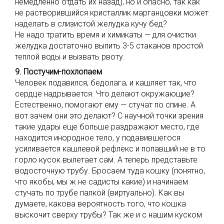
немедленно отдать их назад), но и опасно, так как
не растворившийся кристаллик марганцовки может
наделать в слизистой желудка кучу бед?
Не надо тратить время и химикаты — для очистки
желудка достаточно выпить 3-5 стаканов простой
теплой воды и вызвать рвоту.
9. Постучим-похлопаем
Человек подавился, бедолага, и кашляет так, что
сердце надрывается. Что делают окружающие?
Естественно, помогают ему — стучат по спине. А
вот зачем они это делают? С научной точки зрения
такие удары еще больше раздражают место, где
находится инородное тело, у подавившегося
усиливается кашлевой рефлекс и попавший не в то
горло кусок вылетает сам. А теперь представьте
водосточную трубу. Бросаем туда кошку (понятно,
что якобы, мы ж не садисты какие) и начинаем
стучать по трубе палкой (виртуально). Как вы
думаете, какова вероятность того, что кошка
выскочит сверху трубы? Так же и с нашим куском