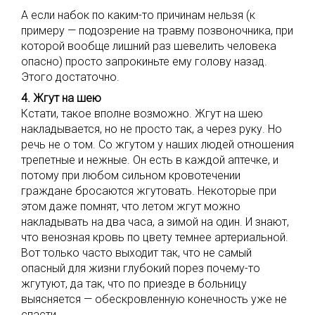
А если набок по каким-то причинам нельзя (к
примеру — подозрение на травму позвоночника, при
которой вообще лишний раз шевелить человека
опасно) просто запрокиньте ему голову назад.
Этого достаточно.
4. Жгут на шею
Кстати, такое вполне возможно. Жгут на шею
накладывается, но не просто так, а через руку. Но
речь не о том. Со жгутом у наших людей отношения
трепетные и нежные. Он есть в каждой аптечке, и
потому при любом сильном кровотечении
граждане бросаются жгутовать. Некоторые при
этом даже помнят, что летом жгут можно
накладывать на два часа, а зимой на один. И знают,
что венозная кровь по цвету темнее артериальной.
Вот только часто выходит так, что не самый
опасный для жизни глубокий порез почему-то
жгутуют, да так, что по приезде в больницу
выясняется — обескровленную конечность уже не
спасти.