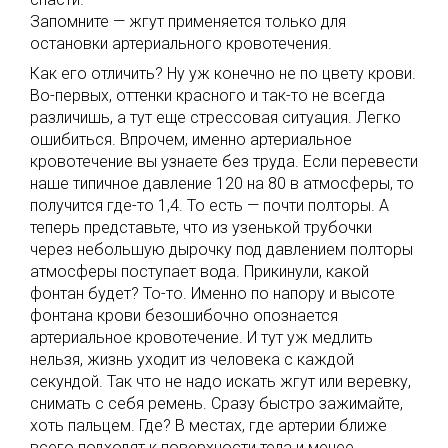
Запомните — жгут применяется только для
остановки артериального кровотечения.
Как его отличить? Ну уж конечно не по цвету крови.
Во-первых, оттенки красного и так-то не всегда
различишь, а тут еще стрессовая ситуация. Легко
ошибиться. Впрочем, именно артериальное
кровотечение вы узнаете без труда. Если перевести
наше типичное давление 120 на 80 в атмосферы, то
получится где-то 1,4. То есть — почти полторы. А
теперь представьте, что из узенькой трубочки
через небольшую дырочку под давлением полторы
атмосферы поступает вода. Прикинули, какой
фонтан будет? То-то. Именно по напору и высоте
фонтана крови безошибочно опознается
артериальное кровотечение. И тут уж медлить
нельзя, жизнь уходит из человека с каждой
секундой. Так что не надо искать жгут или веревку,
снимать с себя ремень. Сразу быстро зажимайте,
хоть пальцем. Где? В местах, где артерии ближе
всего подходят к поверхности тела и менее