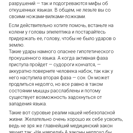
разрушений — так и подогреваются мифы об
откушенных языках. В общем, не лезьте вы со
своими ножами-вилками-ложками.
Если действительно хотите помочь, встаньте на
колени у головы эпилептика и постарайтесь
придержать ее, голову, чтобы не было ударов о
землю.
Такие удары намного опаснее гипотетического
прокушенного языка. А когда активная фаза
приступа пройдет — судороги кончатся, —
аккуратно поверните человека набок, так как у
него наступила вторая фаза — сон. Он может
продлиться недолго, но все равно в таком
состоянии мышцы расслаблены и потому
существует возможность задохнуться от
западения языка.
Такие вот суровые реалии нашей небезопасной
жизни. Желательно очень хорошо их себе усвоить,
ведь не зря же главнейший медицинский закон
звучит так: «Не навреди!» А законы неплохо бы