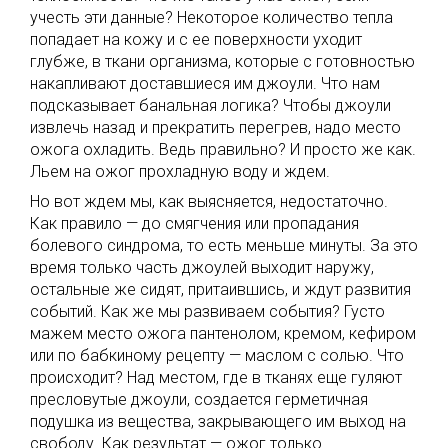
учесть эти данные? Некоторое количество тепла
попадает на кожу и с ее поверхности уходит
глубже, в ткани организма, которые с готовностью
накапливают доставшиеся им джоули. Что нам
подсказывает банальная логика? Чтобы джоули
извлечь назад и прекратить перегрев, надо место
ожога охладить. Ведь правильно? И просто же как.
Льем на ожог прохладную воду и ждем.
Но вот ждем мы, как выясняется, недостаточно.
Как правило — до смягчения или пропадания
болевого синдрома, то есть меньше минуты. За это
время только часть джоулей выходит наружу,
остальные же сидят, притаившись, и ждут развития
событий. Как же мы развиваем события? Густо
мажем место ожога пантенолом, кремом, кефиром
или по бабкиному рецепту — маслом с солью. Что
происходит? Над местом, где в тканях еще гуляют
пресловутые джоули, создается герметичная
подушка из вещества, закрывающего им выход на
свободу. Как результат — ожог только