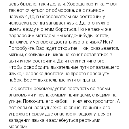
ведь бывало, так и делали. Хороша картинка — вот
так вот очнуться от обморока, да с язычком
наружу? Да, в бессознательном состоянии у
человека всегда западает язык. Да, это нужно
иметь в виду и с этим бороться. Но не таким же
варварским методом! Вы когда-нибудь, кстати,
пытались у человека достать изо рта язык? Нет?
Попробуйте. Вас ждет открытие — он, оказывается,
мягкий, скользкий и никак не хочет оставаться в
вытянутом состоянии. Да и негигиенично это.
Чтобы освободить дыхательные пути от запавшего
языка, человека достаточно просто повернуть
набок. Все — дыхательные пути открыты.
Так, кстати, рекомендуется поступать со всеми
знакомыми и незнакомыми пьяницами, спящими на
улице. Положить его набок — и ничего, проспится. А
вот если он заснул лежа на спине, то жизни его
угрожают сразу две опасности: задохнуться от
западения языка и захлебнуться рвотными
массами.