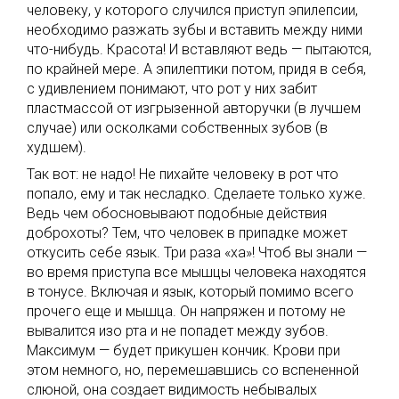
человеку, у которого случился приступ эпилепсии,
необходимо разжать зубы и вставить между ними
что-нибудь. Красота! И вставляют ведь — пытаются,
по крайней мере. А эпилептики потом, придя в себя,
с удивлением понимают, что рот у них забит
пластмассой от изгрызенной авторучки (в лучшем
случае) или осколками собственных зубов (в
худшем).
Так вот: не надо! Не пихайте человеку в рот что
попало, ему и так несладко. Сделаете только хуже.
Ведь чем обосновывают подобные действия
доброхоты? Тем, что человек в припадке может
откусить себе язык. Три раза «ха»! Чтоб вы знали —
во время приступа все мышцы человека находятся
в тонусе. Включая и язык, который помимо всего
прочего еще и мышца. Он напряжен и потому не
вывалится изо рта и не попадет между зубов.
Максимум — будет прикушен кончик. Крови при
этом немного, но, перемешавшись со вспененной
слюной, она создает видимость небывалых