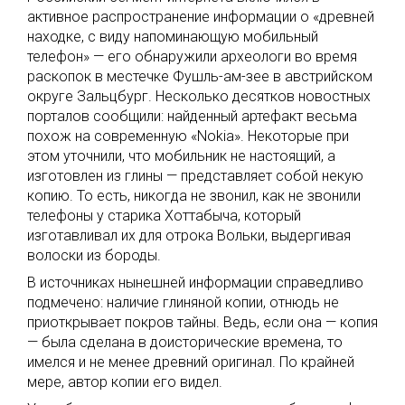
активное распространение информации о «древней
находке, с виду напоминающую мобильный
телефон» — его обнаружили археологи во время
раскопок в местечке Фушль-ам-зее в австрийском
округе Зальцбург. Несколько десятков новостных
порталов сообщили: найденный артефакт весьма
похож на современную «Nokia». Некоторые при
этом уточнили, что мобильник не настоящий, а
изготовлен из глины — представляет собой некую
копию. То есть, никогда не звонил, как не звонили
телефоны у старика Хоттабыча, который
изготавливал их для отрока Вольки, выдергивая
волоски из бороды.
В источниках нынешней информации справедливо
подмечено: наличие глиняной копии, отнюдь не
приоткрывает покров тайны. Ведь, если она — копия
— была сделана в доисторические времена, то
имелся и не менее древний оригинал. По крайней
мере, автор копии его видел.