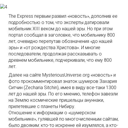
The Express первым развил «новость», дополнив ее
подробностью о том, что эксперты датировали
мобильник XIII веком до нашей эры. Но при этом
портал сообщал в заголовке, что мобильнику 800
лет, очевидно перепутав обозначения «до нашей
эры» и «от рождества Христова». И многие
последователи, продолжая рассказывать о
древнем мобильнике, подчеркивали, что ему 800
лет.
Далее на сайте MysteriousUniverse.org «новость» и
фото прокомментировал знаток шумеров Захария
Ситчин (Zecharia Sitchin), имея в виду все-таки 1300
лет до нашей эры. По его мнению, телефон завезли
на Землю космические пришельцы ануннаки,
прилетевшие с планеты Нибиру.
Отношение к информации о «шумерском
мобильнике», гулявшей по многочисленным сайтам,
было двояким: кто-то искренне ей изумлялся, а кто-