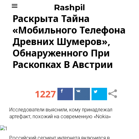
Skip
menu
Rashpil
to
Раскрыта Тайна
content
«Мобильного Телефона
Древних Шумеров»,
Обнаруженного При
Раскопках В Австрии
1227
Поделиться
Поделиться
в Facebook
ВКонтакте
Исследователи выяснили, кому принадлежал
артефакт, похожий на современную «Nokia»
Российский сегмент интернета включился в