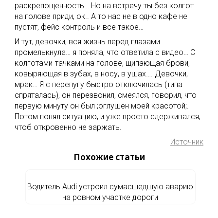
раскрепощенность… Но на встречу ты без колгот
на голове приди, ок.. А то нас не в одно кафе не
пустят, фейс контроль и все такое…
И тут, девочки, вся жизнь перед глазами
промелькнула… я поняла, что ответила с видео… С
колготами-тачками на голове, щипающая брови,
ковыряющая в зубах, в носу, в ушах…. Девочки,
мрак… Я с перепугу быстро отключилась (типа
спряталась), он перезвонил, смеялся, говорил, что
первую минуту он был ;оглушен моей красотой;.
Потом понял ситуацию, и уже просто сдерживался,
чтоб откровенно не заржать.
Источник
Похожие статьи
Водитель Audi устроил сумасшедшую аварию
на ровном участке дороги