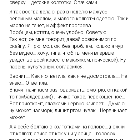
сверху…. детские колготки. С тачками.
Я так всегда делаю, раз в неделю мажусь
репейным маслом, и малого колготы одеваю. Так и
масло не течет, и эффект прогрева.
Вообщем, кстати, очень удобно. Советую.
Так вот, он мне говорит, давай созвонимся по
скайпу. Я грю, мол, ок, без проблем, только я чур
без видео… хочу, типа, чтоб ты меня впервые
увидел во всей красе, с макияжем, прической). Ну
парень, культурный, согласился.
Звонит…. Как я ответила, как я не досмотрела…. Не
знаю… Ответила.
Значит начинаем разговаривать, смотрю, он какой
то прибалдевший)) Личико такое, перекошенное…
Рот приоткрыт, глазками нервно клипает… Думаю,
ну может насморк, дишит ртом чувак… Нервничает
может…
А я себе болтаю с колготками на голове… ;ножки
от колгот; свисают как уши у зайца… голосок