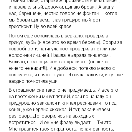
томный такой, стараюсь произвести впечатление…,
и параллельный, девочки, щипаю брови!!! А вид у
нас, барышень, честно говоря не фонтан — когда
мы брови щипаем.. Глаз прищуренный, рот
приоткрыт. Ну во всей красе.
Потом еще оскалилась в зеркало, проверила
прикус, зубы (и все это во время беседы). Сорри за
подробности, натянула нос, проверила нет ли там
волосинки лишней. Нашла, выдрала пинцетом…
Больно, поморщилась так красиво.. (он же ж
ничего не видит!!!). И в добавок, потекло масло с
под кулька, и прямо в ухо… Я взяла палочки, и тут же
заодно почистила уши.
В страшном сне такого не придумаешь. И все это
на протяжении минут пяти! И, если по началу он
придурошно заикался и клипал ресницами, то под
конец уже нервно хихикал. И тут, заканчиваем
разговор…Договорились на выходных
встретиться… И он мне фразу выдает: — Ты это…
Мне нравится твоя открытость, ненаигранность,