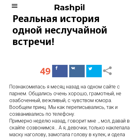
Skip
menu
Rashpil
to
Реальная история
content
одной неслучайной
встречи!
49
Поделиться
Поделиться
в Facebook
ВКонтакте
Познакомилась я месяц назад на одном сайте с
парнем. Общались очень хорошо, грамотный, не
озабоченный, вежливый, с чувством юмора.
Вообщем принц. Мы как переписывались, так и
созванивались по телефону.
Примерно неделю назад, говорит мне ., мол, давай в
скайпе созвонимся… А я, девочки, только наклепала
маску наголову, замотала голову в кулек, и одела